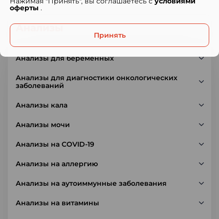
Нажимая "Принять", вы соглашаетесь с
условиями
оферты
.
Анализы
Принять
Анализы для беременных
Анализы для диагностики онкологических
заболеваний
Анализы кала
Анализы мочи
Анализы на COVID-19
Анализы на аллергию
Анализы на аутоиммунные заболевания
Анализы на витамины