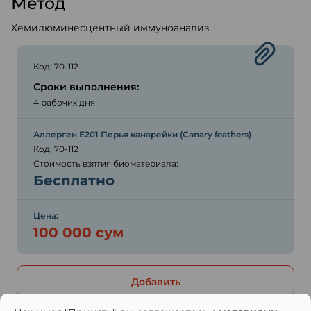
Метод
Хемилюминесцентный иммуноанализ.
Код: 70-112
Сроки выполнения:
4 рабочих дня
Аллерген E201 Перья канарейки (Canary feathers)
Код: 70-112
Стоимость взятия биоматериала:
Бесплатно
Цена:
100 000 сум
Добавить