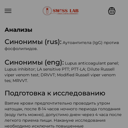
Swiss lab. Точность, качество,
Анализы
Синонимы (rus):
Аутоантитела (IgG) против
фосфолипидов.
Синонимы (eng):
Lupus anticoagulant panel;
Lupus inhibitor; LA sensitive PTT; PTT-LA; Dilute Russell
viper venom test; DRVVT; Modified Russell viper venom
tes; MRVVT.
Подготовка к исследованию
Взятие крови предпочтительно проводить утром
натощак, после 8-14 часов ночного периода голодания
(воду пить можно), допустимо днем через 4 часа после
легкого приема пищи. Накануне исследования
необходимо исключить повышенные