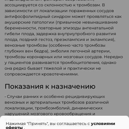
ассоциируется со склонностью к тромбозам. В
зависимости от локализации пораженных сосудов
антифосфолипидный синдром может проявляться как
акушерские патологии (привычное невынашивание
беременности, повторные эпизоды антенатальной
гибели плода, задержка внутриутробного развития
плода, поздний гестоз, преэклампсия и эклампсия),
венозные тромбозы (особенно часто тромбозы
глубоких вен бедра), эмболия легочной артерии,
тромбозы коронарных или мозговых сосудов. Нередко
у пациентов развивается тромбоцитопения, однако
она редко бывает тяжелой и практически не
сопровождается кровотечениями.
Показания к назначению
• Случаи ранних и особенно рецидивирующих
венозных и артериальных тромбозов различной
локализации, тромбоэмболий, динамических
нарушений мозгового кровообращения и
ишемических инсультов;
Нажимая "Принять", вы соглашаетесь с
условиями
• Упорное невынашивание беременности
оферты
.