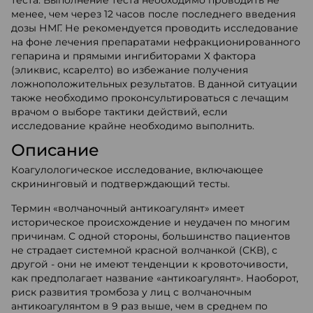
теста. Выполнение теста необходимо проводить не
менее, чем через 12 часов после последнего введения
дозы НМГ. Не рекомендуется проводить исследование
на фоне лечения препаратами нефракционированного
гепарина и прямыми ингибиторами Х фактора
(эликвис, ксарелто) во избежание получения
ложноположительных результатов. В данной ситуации
также необходимо проконсультироваться с лечащим
врачом о выборе тактики действий, если
исследование крайне необходимо выполнить.
Описание
Коагулологическое исследование, включающее
скрининговый и подтверждающий тесты.
Термин «волчаночный антикоагулянт» имеет
историческое происхождение и неудачен по многим
причинам. С одной стороны, большинство пациентов
не страдает системной красной волчанкой (СКВ), с
другой - они не имеют тенденции к кровоточивости,
как предполагает название «антикоагулянт». Наоборот,
риск развития тромбоза у лиц c волчаночным
антикоагулянтом в 9 раз выше, чем в среднем по