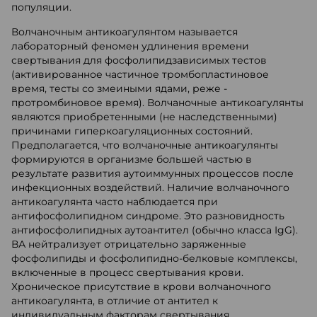
популяции.
Волчаночным антикоагулянтом называется
лабораторный феномен удлинения времени
свертывания для фосфолипидзависимых тестов
(активированное частичное тромбопластиновое
время, тесты со змеиными ядами, реже -
протромбиновое время). Волчаночные антикоагулянты
являются приобретенными (не наследственными)
причинами гиперкоагуляционных состояний.
Предполагается, что волчаночные антикоагулянты
формируются в организме большей частью в
результате развития аутоиммунных процессов после
инфекционных воздействий. Наличие волчаночного
антикоагулянта часто наблюдается при
антифосфолипидном синдроме. Это разновидность
антифосфолипидных аутоантител (обычно класса IgG).
ВА нейтрализует отрицательно заряженные
фосфолипиды и фосфолипидно-белковые комплексы,
включенные в процесс свертывания крови.
Хроническое присутствие в крови волчаночного
антикоагулянта, в отличие от антител к
индивидуальным факторам свертывания,