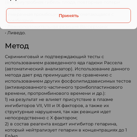
(внутриутробная гибель плода, повторные потери
плода);
• Умеренная тромбоцитопения, сочетающаяся с
Принять
тромбозами;
• Ложноположительная реакция Вассермана;
• Ливедо.
Метод
Скрининговый и подтверждающий тесты с
использованием разведенного яда гадюки Рассела
(автоматический анализатор). Использование данного
метода дает ряд преимуществ по сравнению с
использованием других фосфолипидзависимых тестов
(активированного частичного тромбопластинового
времени, протромбинового времени и др.):
1) на результат не влияет присутствие в плазме
ингибиторов VII, VIII и IX факторов, а также их
структурные нарушения, так как реакция идет
непосредственно с X фактором;
2) в состав реагента входит ингибитор гепарина,
который нейтрализует гепарин в концентрациях до 1
Ед/мл.