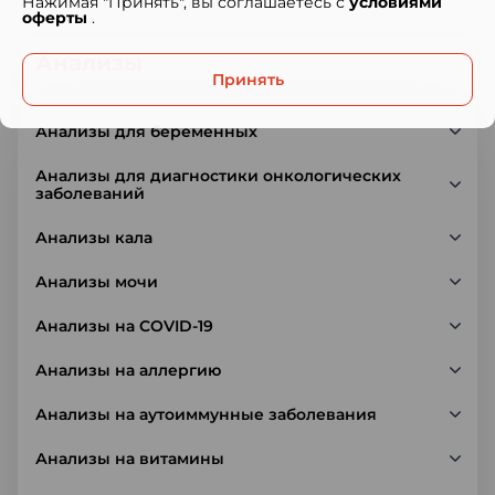
Нажимая "Принять", вы соглашаетесь с
условиями
оферты
.
Анализы
Принять
Анализы для беременных
Анализы для диагностики онкологических
заболеваний
Анализы кала
Анализы мочи
Анализы на COVID-19
Анализы на аллергию
Анализы на аутоиммунные заболевания
Анализы на витамины