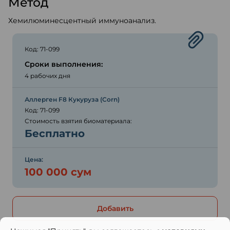
Метод
Хемилюминесцентный иммуноанализ.
Код: 71-099
Сроки выполнения:
4 рабочих дня
Аллерген F8 Кукуруза (Corn)
Код: 71-099
Стоимость взятия биоматериала:
Бесплатно
Цена:
100 000 сум
Добавить