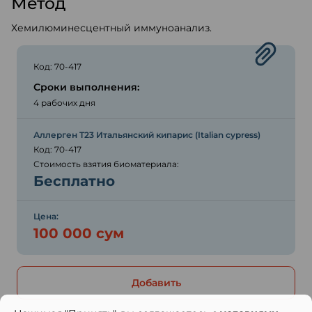
Метод
Хемилюминесцентный иммуноанализ.
Код: 70-417
Сроки выполнения:
4 рабочих дня
Аллерген T23 Итальянский кипарис (Italian cypress)
Код: 70-417
Стоимость взятия биоматериала:
Бесплатно
Цена:
100 000 сум
Добавить