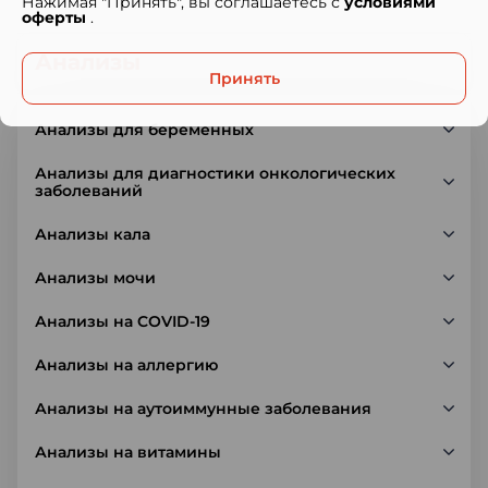
Нажимая "Принять", вы соглашаетесь с
условиями
оферты
.
Анализы
Принять
Анализы для беременных
Анализы для диагностики онкологических
заболеваний
Анализы кала
Анализы мочи
Анализы на COVID-19
Анализы на аллергию
Анализы на аутоиммунные заболевания
Анализы на витамины