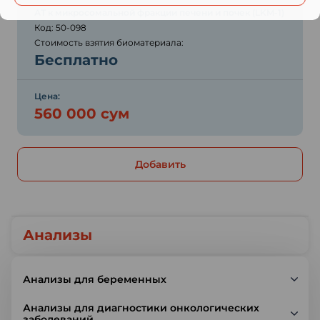
АТ к микросомальной фракции печени и почек (LKM-1)
Код: 50-098
Стоимость взятия биоматериала:
Бесплатно
Цена:
560 000 сум
Добавить
Анализы
Анализы для беременных
Анализы для диагностики онкологических
заболеваний