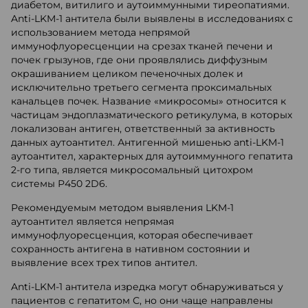
диабетом, витилиго и аутоиммунными тиреопатиями.
Anti-LKM-1 антитела были выявлены в исследованиях с
использованием метода непрямой
иммунофлуоресценции на срезах тканей печени и
почек грызунов, где они проявлялись диффузным
окрашиванием целиком печеночных долек и
исключительно третьего сегмента проксимальных
канальцев почек. Название «микросомы» относится к
частицам эндоплазматического ретикулума, в которых
локализован антиген, ответственный за активность
данных аутоантител. Антигенной мишенью anti-LKM-1
аутоантител, характерных для аутоиммунного гепатита
2-го типа, является микросомальный цитохром
системы Р450 2D6.
Рекомендуемым методом выявления LKM-1
аутоантител является непрямая
иммунофлуоресценция, которая обеспечивает
сохранность антигена в нативном состоянии и
выявление всех трех типов антител.
Anti-LKM-1 антитела изредка могут обнаруживаться у
пациентов с гепатитом С, но они чаще направлены