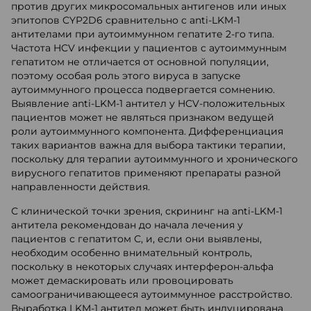
против других микросомальных антигенов или иных
эпитопов CYP2D6 сравнительно с anti-LKM-1
антителами при аутоиммунном гепатите 2-го типа.
Частота HCV инфекции у пациентов с аутоиммунным
гепатитом не отличается от основной популяции,
поэтому особая роль этого вируса в запуске
аутоиммунного процесса подвергается сомнению.
Выявление anti-LKM-1 антител у HCV-положительных
пациентов может не являться признаком ведущей
роли аутоиммунного компонента. Дифференциация
таких вариантов важна для выбора тактики терапии,
поскольку для терапии аутоиммунного и хронического
вирусного гепатитов применяют препараты разной
направленности действия.
С клинической точки зрения, скрининг на anti-LKM-1
антитела рекомендован до начала лечения у
пациентов с гепатитом С, и, если они выявлены,
необходим особенно внимательный контроль,
поскольку в некоторых случаях интерферон-альфа
может демаскировать или провоцировать
самоограничивающееся аутоиммунное расстройство.
Выработка LKM-1 антител может быть индуцирована