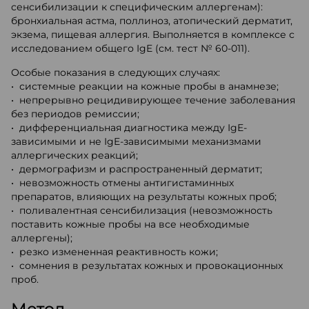
сенсибилизации к специфическим аллергенам):
бронхиальная астма, поллиноз, атопический дерматит,
экзема, пищевая аллергия. Выполняется в комплексе с
исследованием общего IgE (см. тест № 60-011).
Особые показания в следующих случаях:
• системные реакции на кожные пробы в анамнезе;
• непрерывно рецидивирующее течение заболевания
без периодов ремиссии;
• дифференциальная диагностика между IgE-
зависимыми и не IgE-зависимыми механизмами
аллергических реакций;
• дермографизм и распространенный дерматит;
• невозможность отмены антигистаминных
препаратов, влияющих на результаты кожных проб;
• поливалентная сенсибилизация (невозможность
поставить кожные пробы на все необходимые
аллергены);
• резко измененная реактивность кожи;
• сомнения в результатах кожных и провокационных
проб.
Метод