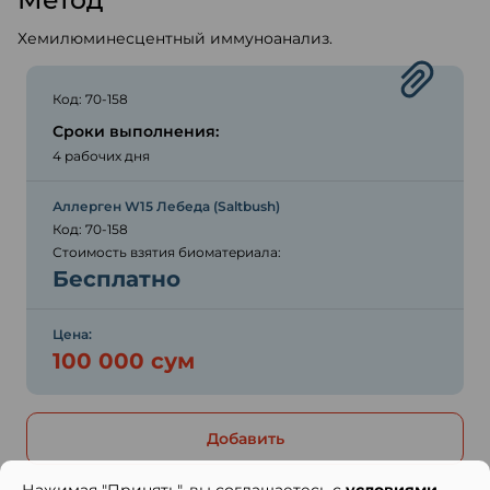
Хемилюминесцентный иммуноанализ.
Код: 70-158
Сроки выполнения:
4 рабочих дня
Аллерген W15 Лебеда (Saltbush)
Код: 70-158
Стоимость взятия биоматериала:
Бесплатно
Цена:
100 000 сум
Добавить
Нажимая "Принять", вы соглашаетесь с
условиями