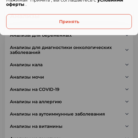
оферты
.
Анализы
Принять
Анализы для беременных
Анализы для диагностики онкологических
заболеваний
Анализы кала
Анализы мочи
Анализы на COVID-19
Анализы на аллергию
Анализы на аутоиммунные заболевания
Анализы на витамины