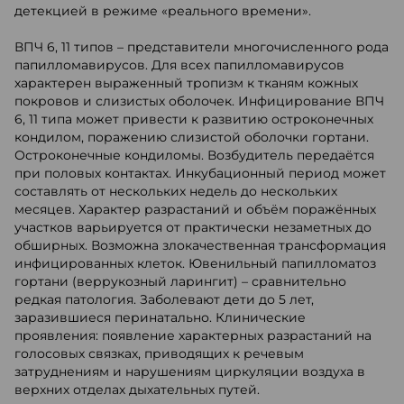
детекцией в режиме «реального времени».
ВПЧ 6, 11 типов – представители многочисленного рода
папилломавирусов. Для всех папилломавирусов
характерен выраженный тропизм к тканям кожных
покровов и слизистых оболочек. Инфицирование ВПЧ
6, 11 типа может привести к развитию остроконечных
кондилом, поражению слизистой оболочки гортани.
Остроконечные кондиломы. Возбудитель передаётся
при половых контактах. Инкубационный период может
составлять от нескольких недель до нескольких
месяцев. Характер разрастаний и объём поражённых
участков варьируется от практически незаметных до
обширных. Возможна злокачественная трансформация
инфицированных клеток. Ювенильный папилломатоз
гортани (веррукозный ларингит) – сравнительно
редкая патология. Заболевают дети до 5 лет,
заразившиеся перинатально. Клинические
проявления: появление характерных разрастаний на
голосовых связках, приводящих к речевым
затруднениям и нарушениям циркуляции воздуха в
верхних отделах дыхательных путей.