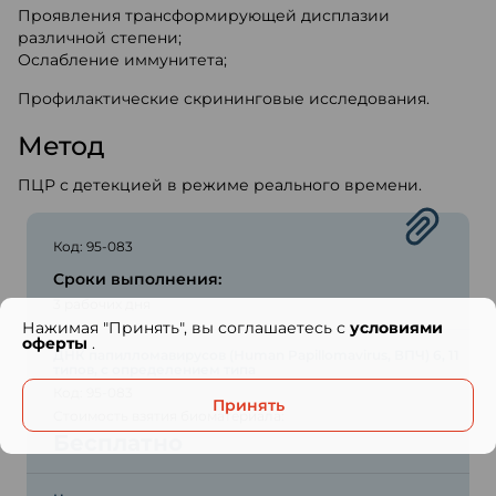
Проявления трансформирующей дисплазии
различной степени;
Ослабление иммунитета;
Профилактические скрининговые исследования.
Метод
ПЦР с детекцией в режиме реального времени.
Код: 95-083
Сроки выполнения:
3 рабочих дня
Нажимая "Принять", вы соглашаетесь с
условиями
оферты
.
ДНК папилломавирусов (Human Papillomavirus, ВПЧ) 6, 11
типов, с определением типа
Код: 95-083
Принять
Стоимость взятия биоматериала:
Бесплатно