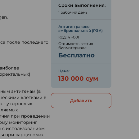
Сроки выполнения:
1 рабочий день
gen.
Антиген раково-
ю
эмбриональный (РЭА)
Код: 41-001
аса после последнего
Стоимость взятия
биоматериала:
Бесплатно
Наиболее
Цена:
оректальных)
130 000 сум
ным антигенам (в
ческими клетками в
Добавить
 - у взрослых
являемых
личия при проведении
ому мониторинг
и с использованием
ся при карциномах