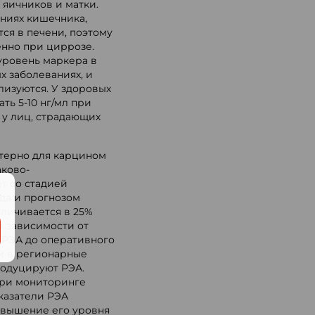
 яичников и матки.
аниях кишечника,
ся в печени, поэтому
енно при циррозе.
уровень маркера в
х заболеваниях, и
лизуются. У здоровых
ть 5-10 нг/мл при
 у лиц, страдающих
терно для карцином
аково-
т со стадией
.
да и прогнозом
личивается в 25%
(в зависимости от
 РЭА до оперативного
ли в регионарные
одуцируют РЭА.
при мониторинге
казатели РЭА
повышение его уровня