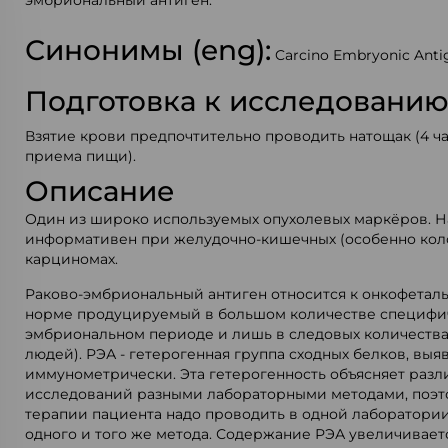
эмбриональный антиген.
Синонимы (eng):
Carcino Embryonic Anti
Подготовка к исследовани
Взятие крови предпочтительно проводить натощак (4 ч
приема пищи).
Описание
Один из широко используемых опухолевых маркёров. 
информативен при желудочно-кишечных (особенно кол
карциномах.
Раково-эмбриональный антиген относится к онкофеталь
норме продуцируемый в большом количестве специфи
эмбриональном периоде и лишь в следовых количествах
людей). РЭА - гетерогенная группа сходных белков, вы
иммунометрически. Эта гетерогенность объясняет раз
исследований разными лабораторными методами, поэт
терапии пациента надо проводить в одной лаборатори
одного и того же метода. Содержание РЭА увеличивает