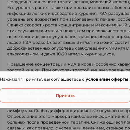
желудочно-кишечного тракта, легких, молочной железы,
Его уровень растет также при воспалительных заболев
инфекциях легких и вследствие курения. РЭА разрушает
уровень его возрастает при заболеваниях печени, особ
Однако скорость роста концентрации и максимальный 
этих случаях значительно ниже, чем при злокачественны
после клинического улучшения значения обычно норма
людей РЭА редко бывает выше 3 нг/мл, но может достига
доброкачественных опухолевых заболеваниях, 7-10 нг/мл
алкоголизмом, и даже 10-20 нг/мл у курильщиков.
Повышение концентрации РЭА в крови особенно харак
толстой кишки. При опухолях толстой кишки уровень р
эмбрионального антигена в начале лечения коррелируе
Нажимая "Принять", вы соглашаетесь с
условиями оферты
процесса, продолжительностью безрецидивного перио
жизни. У больных с локализованным процессом РЭА уве
случаев, у пациентов с метастазами - в 60-80% случаев 
Принять
типа опухоли). Очень высокие начальные концентрации
лечения могут указывать и на метастазирование опухо
лимфоузлы. Слабо дифференцированные опухоли не пр
Определение этого маркера наиболее информативно 
больных после проведенной терапии. Снижающиеся по
связаны, как правило, с успешным лечением, стойкое 