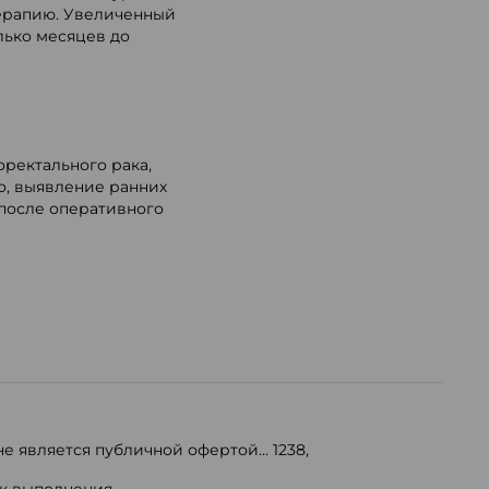
терапию. Увеличенный
лько месяцев до
оректального рака,
о, выявление ранних
после оперативного
е является публичной офертой...
1238
,