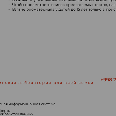
В каталоге услуг указан максимально возможный срок
Чтобы просмотреть список предлагаемых тестов, наж
Взятие биоматериала у детей до 15 лет только в при
+998 7
инская лаборатория для всей семьи
рная информационная система
ы
оферты
 обработки данных