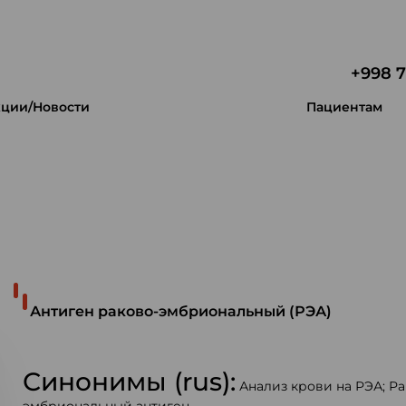
+998 7
ции/Новости
Пациентам
 уникальность.
Антиген раково-эмбриональный (РЭА)
Синонимы (rus):
Анализ крови на РЭА; Р