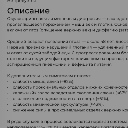
Не требуется.
Описание
Окулофарингеальная мышечная дистрофия — наследств
проявляющееся поражением мышц век и глотки. Осно
включают птоз (опущение верхних век) и дисфагию (зат
Средний возраст появления птоза — около 48 лет, дисфа
Первые признаки нарушений глотания — удлинённый 
и отказ от сухой твёрдой еды. С прогрессированием бо
становится ведущим фактором, влияющим на прогноз, т
аспирационной пневмонии и дефицита питания.
К дополнительным симптомам относят:
• слабость мышц языка (≈82%),
• слабость проксимальных отделов нижних конечностей
• «влажный» голос вследствие скопления слюны (≈67%)
• ограничение подвижности глаз вверх (≈61%),
• слабость мимической мускулатуры (≈43%),
• снижение силы в проксимальных отделах верхних кон
В ряде случаев в процесс вовлекается нервная система
наблюдаемое у 5–10% пациентов, характеризуется ранни