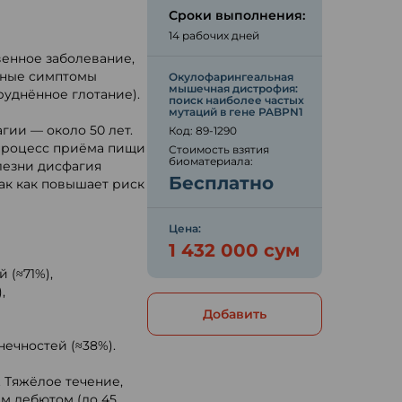
Сроки выполнения:
14 рабочих дней
енное заболевание,
вные симптомы
Окулофарингеальная
мышечная дистрофия:
руднённое глотание).
поиск наиболее частых
мутаций в гене PABPN1
гии — около 50 лет.
Код: 89-1290
процесс приёма пищи
Стоимость взятия
биоматериала:
лезни дисфагия
Бесплатно
ак как повышает риск
Цена:
1 432 000 сум
 (≈71%),
,
Добавить
ечностей (≈38%).
. Тяжёлое течение,
м дебютом (до 45