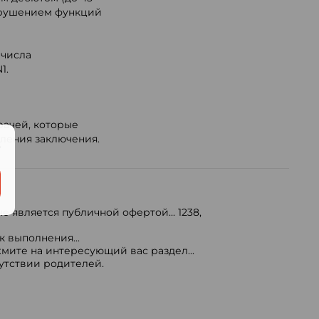
нарушением функций
 числа
1.
рачей, которые
вления заключения.
.
е является публичной офертой...
1238
,
 выполнения...
мите на интересующий вас раздел...
сутствии родителей.