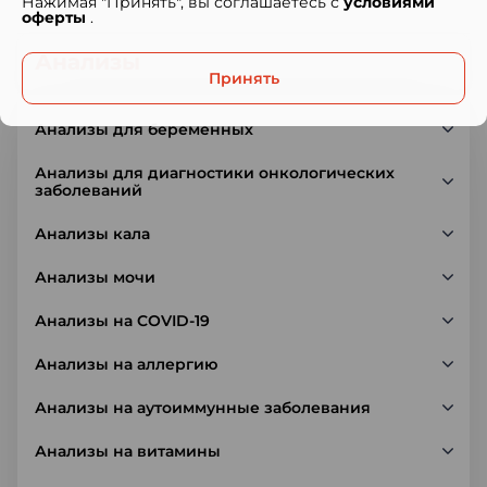
Нажимая "Принять", вы соглашаетесь с
условиями
оферты
.
Анализы
Принять
Анализы для беременных
Анализы для диагностики онкологических
заболеваний
Анализы кала
Анализы мочи
Анализы на COVID-19
Анализы на аллергию
Анализы на аутоиммунные заболевания
Анализы на витамины