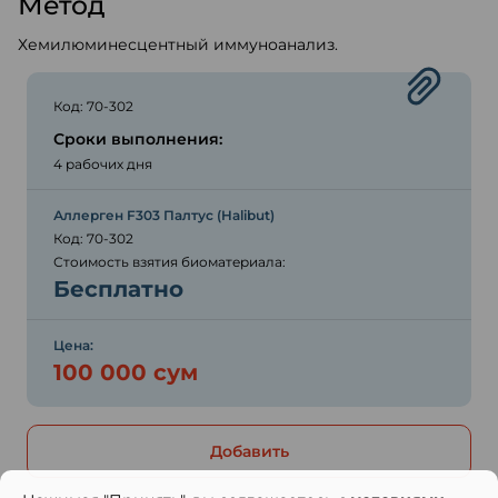
Метод
Хемилюминесцентный иммуноанализ.
Код: 70-302
Сроки выполнения:
4 рабочих дня
Аллерген F303 Палтус (Halibut)
Код: 70-302
Стоимость взятия биоматериала:
Бесплатно
Цена:
100 000 сум
Добавить