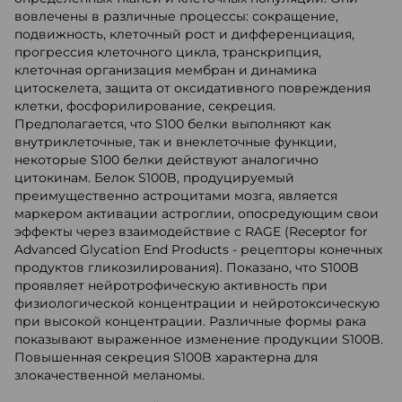
вовлечены в различные процессы: сокращение,
подвижность, клеточный рост и дифференциация,
прогрессия клеточного цикла, транскрипция,
клеточная организация мембран и динамика
цитоскелета, защита от оксидативного повреждения
клетки, фосфорилирование, секреция.
Предполагается, что S100 белки выполняют как
внутриклеточные, так и внеклеточные функции,
некоторые S100 белки действуют аналогично
цитокинам. Белок S100B, продуцируемый
преимущественно астроцитами мозга, является
маркером активации астроглии, опосредующим свои
эффекты через взаимодействие с RAGE (Receptor for
Advanced Glycation End Products - рецепторы конечных
продуктов гликозилирования). Показано, что S100B
проявляет нейротрофическую активность при
физиологической концентрации и нейротоксическую
при высокой концентрации. Различные формы рака
показывают выраженное изменение продукции S100B.
Повышенная секреция S100B характерна для
злокачественной меланомы.