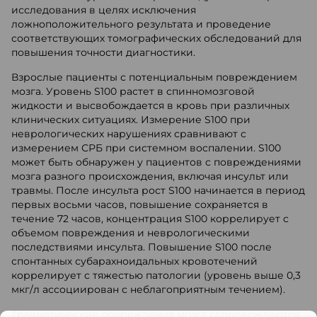
исследования в целях исключения
ложноположительного результата и проведение
соответствующих томографических обследований для
повышения точности диагностики.
Взрослые пациенты с потенциальным повреждением
мозга. Уровень S100 растет в спинномозговой
жидкости и высвобождается в кровь при различных
клинических ситуациях. Измерение S100 при
неврологических нарушениях сравнивают с
измерением СРБ при системном воспалении. S100
может быть обнаружен у пациентов с повреждениями
мозга разного происхождения, включая инсульт или
травмы. После инсульта рост S100 начинается в период
первых восьми часов, повышение сохраняется в
течение 72 часов, концентрация S100 коррелирует с
объемом повреждения и неврологическими
последствиями инсульта. Повышение S100 после
спонтанных субарахноидальных кровотечений
коррелирует с тяжестью патологии (уровень выше 0,3
мкг/л ассоциирован с неблагоприятным течением).
Травматические повреждения мозга сопровождаются