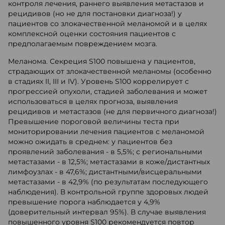
контроля лечения, раннего выявления метастазов и
рецидивов (но не для постановки диагноза!) у
пациентов со злокачественной меланомой и в целях
комплексной оценки состояния пациентов с
предполагаемым повреждением мозга.
Меланома. Секреция S100 повышена у пациентов,
страдающих от злокачественной меланомы (особенно
в стадиях II, III и IV). Уровень S100 коррелирует с
прогрессией опухоли, стадией заболевания и может
использоваться в целях прогноза, выявления
рецидивов и метастазов (не для первичного диагноза!)
Превышение пороговой величины теста при
мониторировании лечения пациентов с меланомой
можно ожидать в среднем: у пациентов без
проявлений заболевания - в 5,5%; с региональными
метастазами - в 12,5%; метастазами в коже/дистантных
лимфоузлах - в 47,6%; дистантными/висцеральными
метастазами - в 42,9% (по результатам последующего
наблюдения). В контрольной группе здоровых людей
превышение порога наблюдается у 4,9%
(доверительный интервал 95%). В случае выявления
повышенного уровня S100 рекомендуется повтор