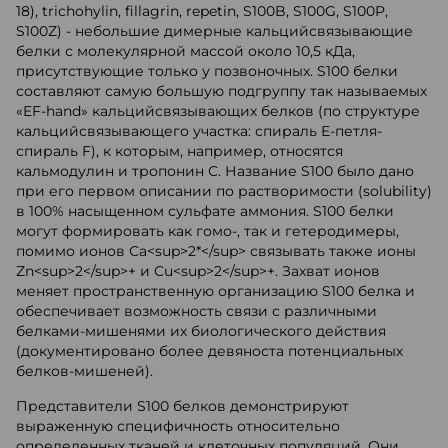
18), trichohylin, fillagrin, repetin, S100B, S100G, S100P,
S100Z) - небольшие димерные кальцийсвязывающие
белки с молекулярной массой около 10,5 кДа,
присутствующие только у позвоночных. S100 белки
составляют самую большую подгруппу так называемых
«EF-hand» кальцийсвязывающих белков (по структуре
кальцийсвязывающего участка: спираль Е-петля-
спираль F), к которым, например, относятся
кальмодулин и тропонин С. Название S100 было дано
при его первом описании по растворимости (solubility)
в 100% насыщенном сульфате аммония. S100 белки
могут формировать как гомо-, так и гетеродимеры,
помимо ионов Са<sup>2*</sup> связывать также ионы
Zn<sup>2</sup>+ и Cu<sup>2</sup>+. Захват ионов
меняет пространственную организацию S100 белка и
обеспечивает возможность связи с различными
белками-мишенями их биологического действия
(документировано более девяноста потенциальных
белков-мишеней).
Представители S100 белков демонстрируют
выраженную специфичность относительно
определенных тканей и клеточных популяций. Они