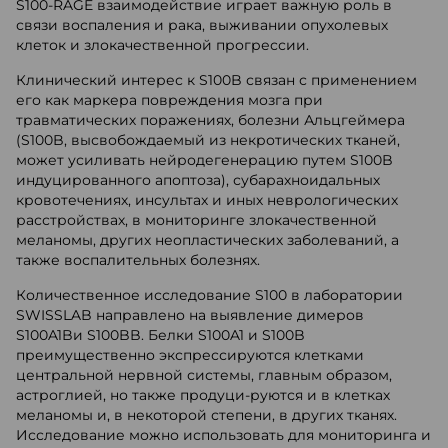
S100-RAGE взаимодействие играет важную роль в
связи воспаления и рака, выживании опухолевых
клеток и злокачественной прогрессии.
Клинический интерес к S100B связан с применением
его как маркера повреждения мозга при
травматических поражениях, болезни Альцгеймера
(S100B, высвобождаемый из некротических тканей,
может усиливать нейродегенерацию путем S100B
индуцированного апоптоза), субарахноидальных
кровотечениях, инсультах и иных неврологических
расстройствах, в мониторинге злокачественной
меланомы, других неопластических заболеваний, а
также воспалительных болезнях.
Количественное исследование S100 в лаборатории
SWISSLAB направлено на выявление димеров
S100A1Bи S100BB. Белки S100A1 и S100B
преимущественно экспрессируются клетками
центральной нервной системы, главным образом,
астроглией, но также продуци-руются и в клетках
меланомы и, в некоторой степени, в других тканях.
Исследование можно использовать для мониторинга и