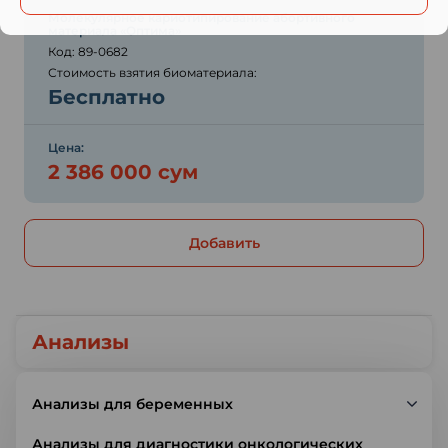
Молекулярное кариотипирование абортивного
материала «Оптима»
Код: 89-0682
Стоимость взятия биоматериала:
Бесплатно
Цена:
2 386 000 сум
Добавить
Анализы
Анализы для беременных
Анализы для диагностики онкологических