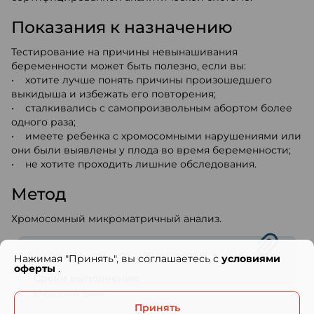
Показания к назначению
Тестирование на причины невынашивания
беременности может быть полезно, если вы:
• хотите лучше понять причины произошедшего
выкидыша и избежать его повторения;
• сталкивались с самопроизвольным абортом более
одного раза;
• имеете ребенка с хромосомными нарушениями или
они были выявлены у плода во время беременности;
• не хотите проходить лишние обследования.
Метод
Хромосомный микроматричный анализ.
Нажимая "Принять", вы соглашаетесь с
условиями
Код: 89-0682
оферты
.
Сроки выполнения:
12 рабочих дней
Принять