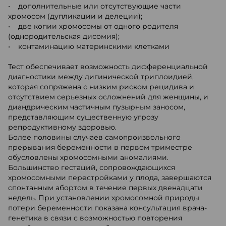
• дополнительные или отсутствующие части
хромосом (дупликации и делеции);
• две копии хромосомы от одного родителя
(однородительская дисомия);
• контаминацию материнскими клетками
Тест обеспечивает возможность дифференциальной
диагностики между дигинической триплоидией,
которая сопряжена с низким риском рецидива и
отсутствием серьезных осложнений для женщины, и
диандрическим частичным пузырным заносом,
представляющим существенную угрозу
репродуктивному здоровью.
Более половины случаев самопроизвольного
прерывания беременности в первом триместре
обусловлены хромосомными аномалиями.
Большинство гестаций, сопровождающихся
хромосомными перестройками у плода, завершаются
спонтанным абортом в течение первых двенадцати
недель. При установлении хромосомной природы
потери беременности показана консультация врача-
генетика в связи с возможностью повторения