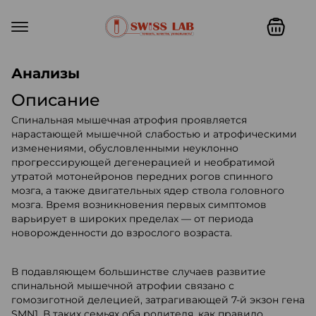
Swiss lab. Точность, качество,
Анализы
Описание
Спинальная мышечная атрофия проявляется
нарастающей мышечной слабостью и атрофическими
изменениями, обусловленными неуклонно
прогрессирующей дегенерацией и необратимой
утратой мотонейронов передних рогов спинного
мозга, а также двигательных ядер ствола головного
мозга. Время возникновения первых симптомов
варьирует в широких пределах — от периода
новорожденности до взрослого возраста.
В подавляющем большинстве случаев развитие
спинальной мышечной атрофии связано с
гомозиготной делецией, затрагивающей 7-й экзон гена
SMN1. В таких семьях оба родителя, как правило,