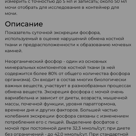
измерить с точностью до 5 мл и записать; около 50 мл
мочи отобрать для исследования в контейнер для
мочи.
Описание
Показатель суточной экскреции фосфора,
используемый в оценке нарушений обмена костной
ткани и предрасположенности к образованию мочевых
камней.
Неорганический фосфор - один из основных
минеральных компонентов костной ткани (в ней
содержится более 80% от общего количества фосфора
организма). Он входит в состав многих биологически
важных веществ, участвует в разнообразных процессах
обмена веществ. Экскреция фосфора с мочой очень
вариабельна и зависит от диеты, возраста, мышечной
массы, почечной функции, уровня паратгормона,
времени дня и других факторов. Большей частью
колебания экскреции фосфора связаны с изменением
потребления его с пищей. Выделение фосфатов с
мочой при постоянной диете 32,3 ммоль/сут; при диете
без ограничений - до 42,0 ммоль/сут. При стандартной