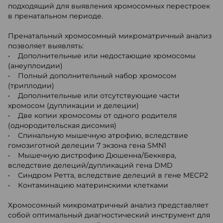
подходящий для выявления хромосомных перестроек
в пренатальном периоде.
Пренатальный хромосомный микроматричный анализ
позволяет выявлять:
• Дополнительные или недостающие хромосомы
(анеуплоидии)
• Полный дополнительный набор хромосом
(триплодии)
• Дополнительные или отсутствующие части
хромосом (дупликации и делеции)
• Две копии хромосомы от одного родителя
(однородительская дисомия)
• Спинальную мышечную атрофию, вследствие
гомозиготной делеции 7 экзона гена SMN1
• Мышечную дистрофию Дюшенна/Беккера,
вследствие делеций/дупликаций гена DMD
• Синдром Ретта, вследствие делеций в гене MECP2
• Контаминацию материнскими клетками
Хромосомный микроматричный анализ представляет
собой оптимальный диагностический инструмент для