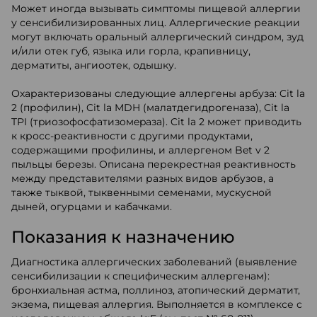
Может иногда вызывать симптомы пищевой аллергии
у сенсибилизированных лиц. Аллергические реакции
могут включать оральный аллергический синдром, зуд
и/или отек губ, языка или горла, крапивницу,
дерматиты, ангиоотек, одышку.
Охарактеризованы следующие аллергены арбуза: Cit la
2 (профилин), Cit la MDH (малатдегидрогеназа), Cit la
TPI (тpиoзoфocфaтизoмepaзa). Cit la 2 может приводить
к кросс-реактивности с другими продуктами,
содержащими профилины, и аллергеном Bet v 2
пыльцы березы. Описана перекрестная реактивность
между представителями разных видов арбузов, а
также тыквой, тыквенными семенами, мускусной
дыней, огурцами и кабачками.
Показания к назначению
Диагностика аллергических заболеваний (выявление
сенсибилизации к специфическим аллергенам):
бронхиальная астма, поллиноз, атопический дерматит,
экзема, пищевая аллергия. Выполняется в комплексе с