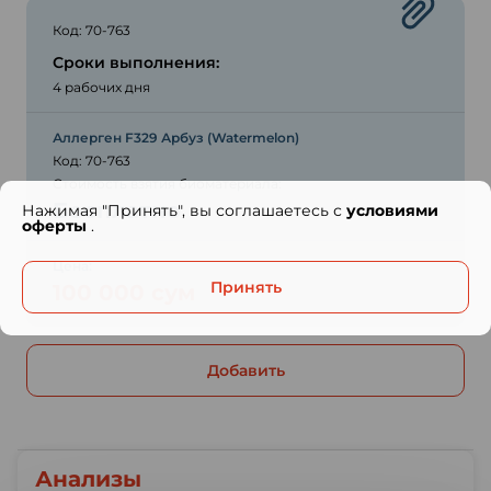
Код: 70-763
Сроки выполнения:
4 рабочих дня
Аллерген F329 Арбуз (Watermelon)
Код: 70-763
Стоимость взятия биоматериала:
Бесплатно
Нажимая "Принять", вы соглашаетесь с
условиями
оферты
.
Цена:
Принять
100 000 сум
Добавить
Анализы