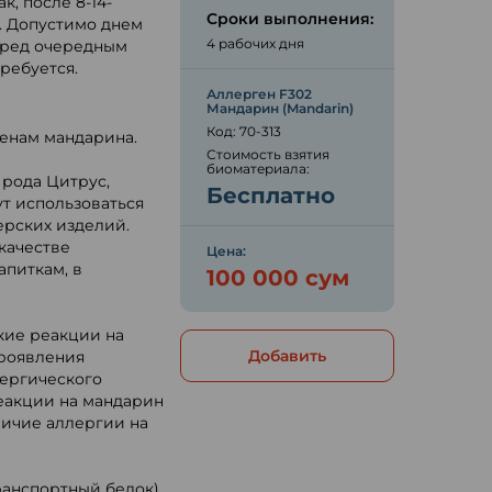
, после 8-14-
Сроки выполнения:
. Допустимо днем
4 рабочих дня
перед очередным
ребуется.
Аллерген F302
Мандарин (Mandarin)
Код: 70-313
генам мандарина.
Стоимость взятия
биоматериала:
 рода Цитрус,
Бесплатно
ут использоваться
ерских изделий.
качестве
Цена:
питкам, в
100 000 сум
кие реакции на
Добавить
проявления
лергического
еакции на мандарин
личие аллергии на
ранспортный белок),