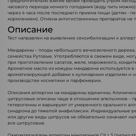
Предпочтительно взятие крови проводить утром натощак
часового периода ночного голодания (воду пить можно)
через 4 часа после последнего приема пищи (детям - 
кормлением). Отмена антигистаминных препаратов не т
Описание
Тест направлен на выявление сенсибилизации к аллер
Мандарины – плоды небольшого вечнозеленого дерева,
семейства Рутовые. Употребляются в свежем виде, мог
при приготовлении салатов, желе, мороженого, кондит
Ароматное масло из кожуры мандарина используется в 
ароматизирующей добавки к кулинарным изделиям и на
производстве косметики и парфюмерии.
Описания аллергии на мандарины единичны. Клиничес
цитрусовые описаны чаще в отношении апельсинов – 
гетерогенны и варьируют от умеренного орального ал
синдрома до тяжелой анафилаксии. Индивидуальные р
или другие виды цитрусов не обязательно означают на
все цитрусовые.
Охарактеризован аллерген мандаринов Cit r 3 (липид-т