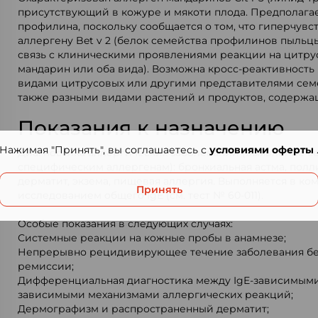
присутствующий в кожуре и мякоти плода. Предполага
профилина, поскольку сообщается о том, что гиперчувс
аллергену Bet v 2 (белок семейства профилинов пыльц
связь с клиническими проявлениями реакции на цитру
мандарин или оба вида). Возможна кросс-реактивност
видами цитрусовых или другими представителями семе
также разными видами растений и продуктов, содерж
Показания к назначению
Нажимая "Принять", вы соглашаетесь с
условиями оферты
Диагностика аллергических заболеваний (выявление с
специфическим аллергенам): бронхиальная астма, полл
дерматит, экзема, пищевая аллергия. Выполняется в ко
Принять
исследованием общего IgE (см. тест № 60-011).
Особые показания в следующих случаях:
Системные реакции на кожные пробы в анамнезе;
Непрерывно рецидивирующее течение заболевания бе
ремиссии;
Дифференциальная диагностика между IgE-зависимыми 
зависимыми механизмами аллергических реакций;
Дермографизм и распространенный дерматит;