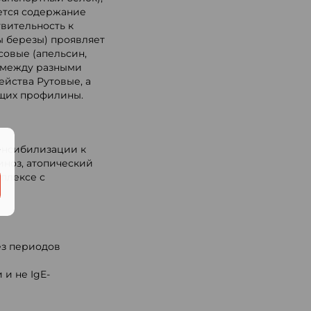
ется содержание
твительность к
ы березы) проявляет
совые (апельсин,
ь между разными
йства Рутовые, а
ащих профилины.
.
енсибилизации к
иноз, атопический
мплексе с
з периодов
и не IgE-