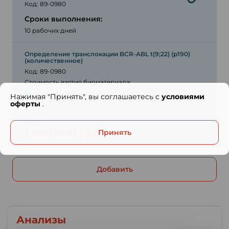
Код: 89-0980
Сроки выполнения:
10 рабочих дней
Определение транслокации BCR-ABL t(9;22) (р190)
(количественное)
Код: 89-0980
Стоимость взятия биоматериала:
Бесплатно
Нажимая "Принять", вы соглашаетесь с
условиями
оферты
.
Цена:
1 890 000 сум
Принять
Добавить
Анализы