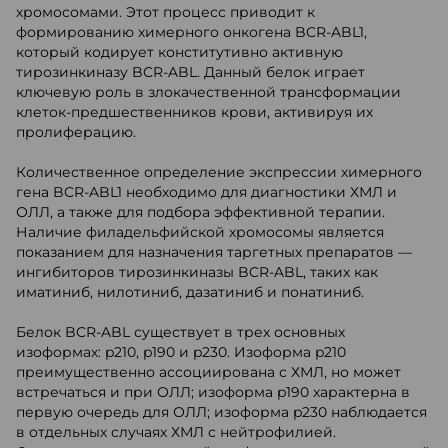
хромосомами. Этот процесс приводит к
формированию химерного онкогена BCR-ABL1,
который кодирует конститутивно активную
тирозинкиназу BCR-ABL. Данный белок играет
ключевую роль в злокачественной трансформации
клеток-предшественников крови, активируя их
пролиферацию.
Количественное определение экспрессии химерного
гена BCR-ABL1 необходимо для диагностики ХМЛ и
ОЛЛ, а также для подбора эффективной терапии.
Наличие филадельфийской хромосомы является
показанием для назначения таргетных препаратов —
ингибиторов тирозинкиназы BCR-ABL, таких как
иматиниб, нилотиниб, дазатиниб и понатиниб.
Белок BCR-ABL существует в трех основных
изоформах: p210, p190 и p230. Изоформа p210
преимущественно ассоциирована с ХМЛ, но может
встречаться и при ОЛЛ; изоформа p190 характерна в
первую очередь для ОЛЛ; изоформа p230 наблюдается
в отдельных случаях ХМЛ с нейтрофилией.