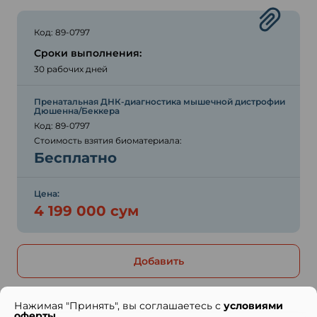
Код: 89-0797
Сроки выполнения:
30 рабочих дней
Пренатальная ДНК-диагностика мышечной дистрофии
Дюшенна/Беккера
Код: 89-0797
Стоимость взятия биоматериала:
Бесплатно
Цена:
4 199 000 сум
Добавить
Нажимая "Принять", вы соглашаетесь с
условиями
оферты
.