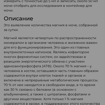
измерить с точностью до 5 мл и записать; около 50 мл
мочи отобрать для исследования в контейнер для
мочи.
Описание
Это выявление количества магния в моче, собранной
за сутки.
Магний является четвертым по распространенности
минералом в организме человека и жизненно важен
для его функционирования. Это один из главных
внутриклеточных катионов. Являясь кофактором
многих ферментных систем, он задействован в
реакциях энергетического обмена с участием
аденозинтрифосфата (АТФ). Около 70 % магния – у
человека в костях, оставшаяся часть главным образом
содержится внутри клеток тканей и органов и
включена в непрерывные метаболические процессы.
70 % от нее находится в свободном виде, в то время
как 30 % связано с белками (в основном с
альбуминами), а также с цитратами, фосфатами и
другими веществами. Хотя только 1 % магния
содержится в крови, в поддержании этого количества