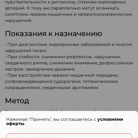
чувствительности к дигоксину, спазмам коронарных
артерий. К тому же параллельно могут возникать
симптомы нервно-мышечных и нейропсихиатрических
нарушений.
Показания к назначению
• При диагностике эндокринных заболеваний и многих
нарушений почек;
• При слабости, снижении рефлексов, нарушении
сердечного ритма, снижении внимания, депрессивном
настрое, замедлении дыхания;
• При расстройстве нервно-мышечной передачи,
сопровождающемся судорогами, тетаническими
сокращениями, сердечными аритмиями.
Метод
Колориметрический фотометрический метод.
Нажимая "Принять", вы соглашаетесь с
условиями
оферты
.
Код: 40-059
Сроки выполнения: