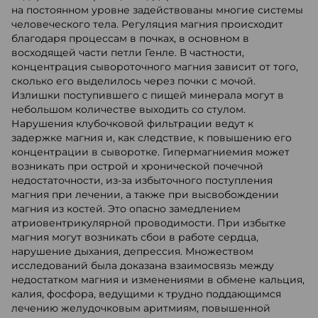
на постоянном уровне задействованы многие системы
человеческого тела. Регуляция магния происходит
благодаря процессам в почках, в основном в
восходящей части петли Генле. В частности,
концентрация сывороточного магния зависит от того,
сколько его выделилось через почки с мочой.
Излишки поступившего с пищей минерала могут в
небольшом количестве выходить со стулом.
Нарушения клубочковой фильтрации ведут к
задержке магния и, как следствие, к повышению его
концентрации в сыворотке. Гипермагниемия может
возникать при острой и хронической почечной
недостаточности, из-за избыточного поступления
магния при лечении, а также при высвобождении
магния из костей. Это опасно замедлением
атриовентрикулярной проводимости. При избытке
магния могут возникать сбои в работе сердца,
нарушение дыхания, депрессия. Множеством
исследований была доказана взаимосвязь между
недостатком магния и изменениями в обмене кальция,
калия, фосфора, ведущими к трудно поддающимся
лечению желудочковым аритмиям, повышенной