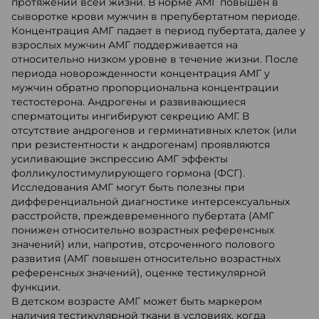
протяжении всей жизни. В норме АМГ повышен в
сыворотке крови мужчин в препубертатном периоде.
Концентрация АМГ падает в период пубертата, далее у
взрослых мужчин АМГ поддерживается на
относительно низком уровне в течение жизни. После
периода новорожденности концентрация АМГ у
мужчин обратно пропорциональна концентрации
тестостерона. Андрогены и развивающиеся
сперматоциты ингибируют секрецию АМГ. В
отсутствие андрогенов и герминативных клеток (или
при резистентности к андрогенам) проявляются
усиливающие экспрессию АМГ эффекты
фолликулостимулирующего гормона (ФСГ).
Исследования АМГ могут быть полезны при
дифференциальной диагностике интерсексуальных
расстройств, преждевременного пубертата (АМГ
понижен относительно возрастных референсных
значений) или, напротив, отсроченного полового
развития (АМГ повышен относительно возрастных
референсных значений), оценке тестикулярной
функции.
В детском возрасте АМГ может быть маркером
наличия тестикулярной ткани в условиях, когда