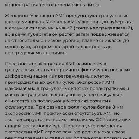
концентрация тестостерона очень низка.
Женщины. У женщин АМГ продуцируют гранулезные
клетки яичников. Уровень АМГ у женщин до пубертата,
в отличие от мужчин, низкий (почти неопределяемый),
во время пубертата он растет, затем поддерживается
на относительно низком уровне, плавно снижаясь, до
менопаузы, во время которой падает опять до
неопределяемых величин.
Показано, что экспрессия АМГ начинается в
гранулезных клетках первичных фолликулов после их
дифференциации из прегранулезных клеток
примордиальных фолликулов. Экспрессия АМГ
максимальна в гранулезных клетках преантральных и
малых антральных фолликулов и далее градуально
снижается на последующих стадиях развития
фолликулов. При размере фолликулов более 8 мм
экспрессия АМГ практически отсутствует. АМГ не
экспрессируется во время финальных ФСГ-зависимых
стадий роста фолликула. Полагают, что изменения
экспрессии АМГ играют важную роль в механизмах
рекрутирования и селекции фолликулов, поскольку в