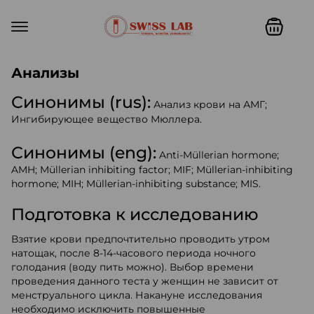
Swiss lab. Точность, качество,
Анализы
Синонимы (rus):
Анализ крови на АМГ;
Ингибирующее вещество Мюллера.
Синонимы (eng):
Anti-Müllerian hormone;
AMH; Müllerian inhibiting factor; MIF; Müllerian-inhibiting
hormone; MIH; Müllerian-inhibiting substance; MIS.
Подготовка к исследованию
Взятие крови предпочтительно проводить утром
натощак, после 8-14-часового периода ночного
голодания (воду пить можно). Выбор времени
проведения данного теста у женщин не зависит от
менструального цикла. Накануне исследования
необходимо исключить повышенные