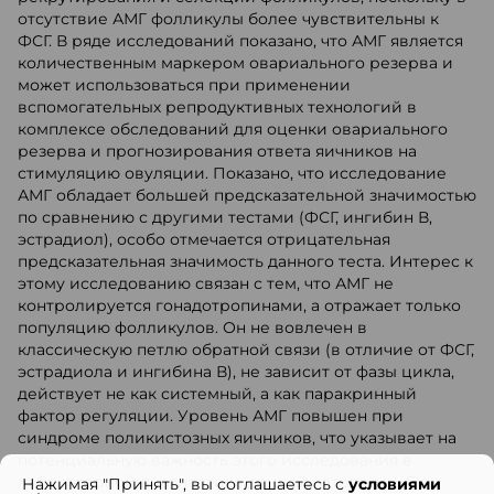
отсутствие АМГ фолликулы более чувствительны к
ФСГ. В ряде исследований показано, что АМГ является
количественным маркером овариального резерва и
может использоваться при применении
вспомогательных репродуктивных технологий в
комплексе обследований для оценки овариального
резерва и прогнозирования ответа яичников на
стимуляцию овуляции. Показано, что исследование
АМГ обладает большей предсказательной значимостью
по сравнению с другими тестами (ФСГ, ингибин В,
эстрадиол), особо отмечается отрицательная
предсказательная значимость данного теста. Интерес к
этому исследованию связан с тем, что АМГ не
контролируется гонадотропинами, а отражает только
популяцию фолликулов. Он не вовлечен в
классическую петлю обратной связи (в отличие от ФСГ,
эстрадиола и ингибина В), не зависит от фазы цикла,
действует не как системный, а как паракринный
фактор регуляции. Уровень АМГ повышен при
синдроме поликистозных яичников, что указывает на
потенциальную важность этого исследования в
лабораторной диагностике данной патологии. Еще
Нажимая "Принять", вы соглашаетесь с
условиями