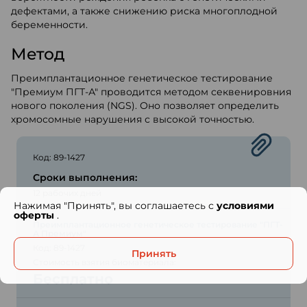
дефектами, а также снижению риска многоплодной
беременности.
Метод
Преимплантационное генетическое тестирование
"Премиум ПГТ-А" проводится методом секвенировния
нового поколения (NGS). Оно позволяет определить
хромосомные нарушения с высокой точностью.
Код: 89-1427
Сроки выполнения:
12 рабочих дней
Нажимая "Принять", вы соглашаетесь с
условиями
оферты
.
Преимплантационное генетическое тестирование "ПГТ-
А Премиум"
Код: 89-1427
Принять
Стоимость взятия биоматериала:
Бесплатно