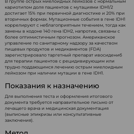
В группе острых миелоидных лейкозов с нормальным
кариотипом доля пациентов с мутациями IDH1/2
достигает 15% при первичной диагностике и 20% при
вторичных формах. Мутационные события в гене IDH1
коррелируют с неблагоприятным течением, тогда как
замены в кодоне 140 гена IDH2, напротив, связаны с
более оптимистичным прогнозом. Американское
управление по санитарному надзору за качеством
пищевых продуктов и медикаментов (FDA)
зарегистрировало таргетный препарат ивосидениб
для терапии пациентов с рецидивирующим или
трудно поддающимся лечению острым миелоидным
лейкозом при наличии мутации в гене IDH1.
Показания к назначению
Для выполнения теста и оформления итогового
документа требуется направительное письмо от
лечащего врача и медицинская документация
(выписные эпикризы или консультативные
заключения).
Метод