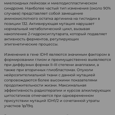
миелоидных лейкозах и миелодиспластическом
синдроме. Наиболее частый тип изменения (около 90%
случаев) представляет собой замещение
аминокислотного остатка аргинина на гистидин в
позиции 132. Активирующая мутация нарушает
нормальный метаболический цикл, вызывая
накопление 2-гидроксиглутарата, который подавляет
активность ферментов, регулирующих
эпигенетические процессы.
Изменения в гене IDH1 являются значимым фактором в
формировании глиом и преимущественно выявляются
при диффузных формах II–III степени анаплазии, а
также при вторичных глиобластомах. Опухоли
нейроэпителиальной ткани с данной мутацией
сопровождаются более высокими показателями
продолжительности жизни. Максимальная
эффективность радиотерапии и курсов алкилирующих
цитостатиков отмечается при одновременном
присутствии мутаций IDH1/2 и сочетанной утраты
участков 1p/19q.