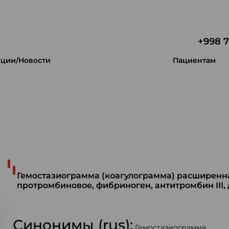
+998 7
ции/Новости
Пациентам
 уникальность.
Гемостазиограмма (коагулограмма) расширенн
протромбиновое, фибриноген, антитромбин III,
Синонимы (rus):
Гемостазиограмма.