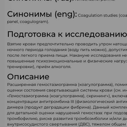
Синонимы (eng):
Coagulation studies (coa
panel, coagulogram).
Подготовка к исследовани
Взятие крови предпочтительно проводить утром натощак
ночного периода голодания (воду пить можно), допусти
после легкого приема пищи. Накануне исследования н
повышенные психоэмоциональные и физические нагру
тренировки), приём алкоголя.
Описание
Расширенная гемостазиограмма (коагулограмма), поми
оценки состояния свертывающей системы крови (см. 
«Гемостазиограмма (коагулограмма), скрининг»), включ
концентрации антитромбина III (физиологический антик
димера (продукт деградации фибрина). Данный компле
для детальной оценки нарушений гемостаза: при подоз
тромбофилию, риске развития тромбоэмболии и/или 
внутрисосудистого свертывания (ДВС), тяжелом общем 