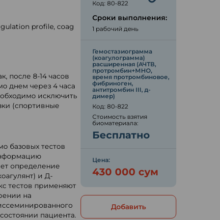
Код: 80-822
Сроки выполнения:
gulation profile, coag
1 рабочий день
Гемостазиограмма
ю
(коагулограмма)
расширенная (АЧТВ,
протромбин+МНО,
, после 8-14 часов
время протромбиновое,
фибриноген,
мо днем через 4 часа
антитромбин III, д-
еобходимо исключить
димер)
зки (спортивные
Код: 80-822
Стоимость взятия
биоматериала:
Бесплатно
мо базовых тестов
информацию
Цена:
ает определение
430 000 сум
оагулянт) и Д-
кс тестов применяют
рении на
диссеминированного
Добавить
состоянии пациента.