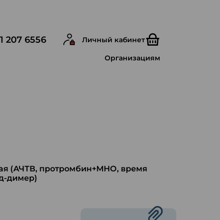
1 207 6556
Личный кабинет
Организациям
ая (АЧТВ, протромбин+МНО, время
 д-димер)