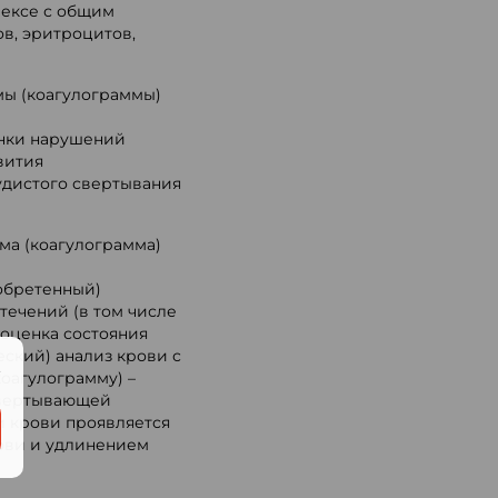
лексе с общим
в, эритроцитов,
мы (коагулограммы)
енки нарушений
вития
дистого свертывания
мма (коагулограмма)
обретенный)
течений (в том числе
оценка состояния
еский) анализ крови с
.
оагулограмму) –
свертывающей
 крови проявляется
ови и удлинением