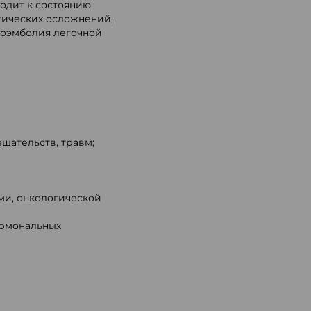
одит к состоянию
отических осложнений,
мбоэмболия легочной
шательств, травм;
ми, онкологической
ормональных