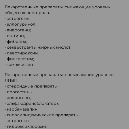
Лекарственные препараты, снижающие уровень
общего холестерола:
• эстрогены;
• аллопуринол;
• андрогены;
• статины;
• фибраты;
• секвестранты жирных кислот;
• левотироксин;
• филграстим;
• тамоксифен.
Лекарственные препараты, повышающие уровень
ЛПВП:
• стероидные препараты;
• прогестины;
• андрогены;
• альфа-адреноблокаторы;
• карбамазепин;
• гиполипидемические препараты;
• эстрогены;
• гидроксихлорохин;