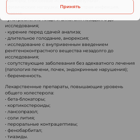
Факторы, способные исказить результат:
Принять
• физические нагрузки, стресс, острая инфекция,
травма;
• употребление пищи и алкоголя незадолго до
исследования;
• курение перед сдачей анализа;
• длительное голодание, анорексия;
• исследование с внутривенным введением
рентгеноконтрастного вещества незадолго до
исследования;
• сопутствующие заболевания без адекватного лечения
(патология печени, почек, эндокринные нарушения);
• беременность.
Лекарственные препараты, повышающие уровень
общего холестерола:
• бета-блокаторы;
• кортикостероиды;
• лансопразол;
• соли лития;
• пероральные контрацептивы;
• фенобарбитал;
• тиазиды.