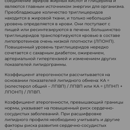
соединение эфиров жирных кислот и глицерина и
являются главным источником энергии для организма.
Преобладающее количество триглицеридов
находится в жировой ткани, и только небольшой
уровень определяется в крови. Они поступают с
пищей или ресинтезируются в печени. Большинство
триглицеридов транспортируются кровью в составе
липопротеинов очень низкой плотности (ЛПОНП).
Повышенный уровень триглицеридов нередко
сочетается с сахарным диабетом, ожирением,
артериальной гипертензией и изменением других
показателей липидограммы.
Коэффициент атерогенности рассчитывается на
основании показателей липидного обмена: КА =
(холестерол общий – ЛПВП) / ЛПВП или КА = (ЛПНП +
ЛПОНП) / ЛПВП.
Коэффициент атерогенности, превышающий границы
нормы, указывает на повышенный риск сердечно-
сосудистых заболеваний. При расшифровке
липидного профиля необходимо учитывать и другие
факторы риска развития сердечно-сосудистых