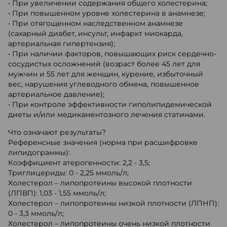
• При увеличении содержания общего холестерина;
• При повышенном уровне холестерина в анамнезе;
• При отягощенном наследственном анамнезе
(сахарный диабет, инсульт, инфаркт миокарда,
артериальная гипертензия);
• При наличии факторов, повышающих риск сердечно-
сосудистых осложнений (возраст более 45 лет для
мужчин и 55 лет для женщин, курение, избыточный
вес, нарушения углеводного обмена, повышенное
артериальное давление);
• При контроле эффективности гиполипидемической
диеты и/или медикаментозного лечения статинами.
Что означают результаты?
Референсные значения (норма при расшифровке
липидограммы):
Коэффициент атерогенности: 2,2 - 3,5;
Триглицериды: 0 - 2,25 ммоль/л;
Холестерол – липопротеины высокой плотности
(ЛПВП): 1,03 - 1,55 ммоль/л;
Холестерол – липопротеины низкой плотности (ЛПНП):
0 - 3,3 ммоль/л;
Холестерол – липопротеины очень низкой плотности