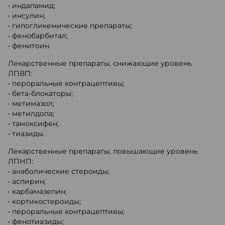
• индапамид;
• инсулин;
• гипогликемические препараты;
• фенобарбитал;
• фенитоин.
Лекарственные препараты, снижающие уровень
ЛПВП:
• пероральные контрацептивы;
• бета-блокаторы;
• метимазол;
• метилдопа;
• тамоксифен;
• тиазиды.
Лекарственные препараты, повышающие уровень
ЛПНП:
• анаболические стероиды;
• аспирин;
• карбамазепин;
• кортикостероиды;
• пероральные контрацептивы;
• фенотиазиды;