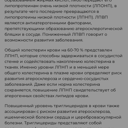
образованием жирных кислот, либо передают его
липопротеинам очень низкой плотности (ЛПОНП), в
результате чего последние превращаются в
липопротеины низкой плотности (ЛПНП). ЛПВП
являются антиатерогенными факторами,
препятствующими образованию атеросклеротической
бляшки в сосуде. Пониженный ЛПВП говорит о
возможности развития заболевания.
Общий холестерин крови на 60-70 % представлен
ЛПНП, которые способны задерживаться в сосудистой
стенке и содействовать накоплению холестерина в
тканях. Именно уровни ЛПНП и в меньшей мере
общего холестерина в плазме крови определяют риск
развития атеросклероза и сердечно-сосудистых
заболеваний. Даже если норма холестерина
сохраняется, повышение ЛПНП свидетельствует об
атерогенных свойствах липидов крови.
Повышенный уровень триглицеридов в крови также
ассоциирован с риском развития атеросклероза,
ишемической болезни сердца и цереброваскулярной
болезни. Триглицериды представляют собой