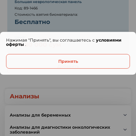
Большая неврологическая панель
Код: 89-1466
Стоимость взятия биоматериала:
Бесплатно
Цена:
Нажимая "Принять", вы соглашаетесь с
условиями
6 680 000 сум
оферты
.
Принять
Добавить
Анализы
Анализы для беременных
Анализы для диагностики онкологических
заболеваний