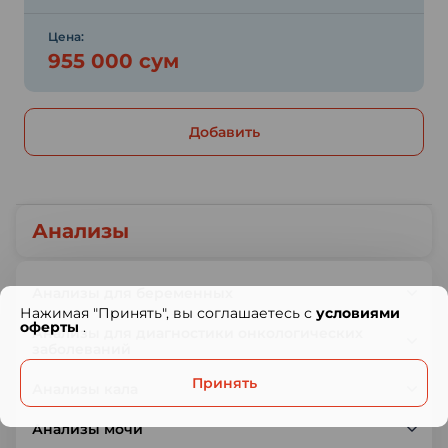
Цена:
955 000 сум
Добавить
Анализы
Анализы для беременных
Нажимая "Принять", вы соглашаетесь с
условиями
оферты
.
Анализы для диагностики онкологических
заболеваний
Принять
Анализы кала
Анализы мочи