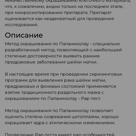
некачественному окрашиванию клеточного материала,
что, к сожалению, видно только на последнем этапе,
при микроскопировании препарата. Препарат
оценивается как неадекватный для проведения
исследования.
Описание
Метод окрашивания по Папаниколау - специально
разработанный метод, позволяющий с наибольшей
степенью достоверности выявить ранние
предраковые заболевания шейки матки.
В настоящее время при проведении скрининговых
программ для выявления рака шейки матки,
предраковых и фоновых состояний применяется
взятие традиционного раздельного мазка с
окрашиванием по Папаниколау - Рар-тест.
Метод окрашивания по Папаниколау позволяет
оценить степень созревания цитоплазмы, хорошо
окрашивает ядра с атипическими изменениями.
Проведение Рар-теста имеет ряд особенностей.