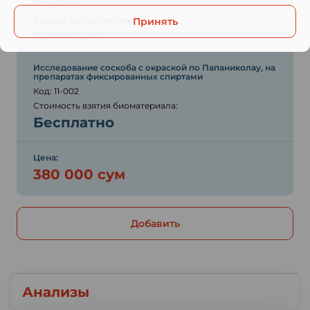
Сроки выполнения:
Принять
9 рабочих дней
Исследование соскоба с окраской по Папаниколау, на
препаратах фиксированных спиртами
Код: 11-002
Стоимость взятия биоматериала:
Бесплатно
Цена:
380 000 сум
Добавить
Анализы