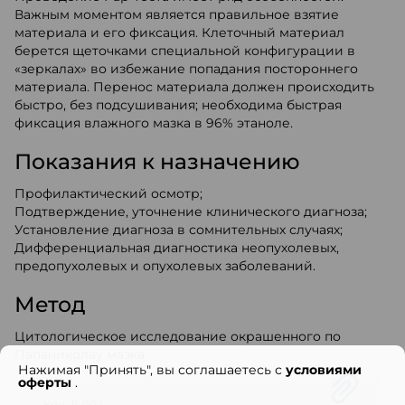
Важным моментом является правильное взятие
материала и его фиксация. Клеточный материал
берется щеточками специальной конфигурации в
«зеркалах» во избежание попадания постороннего
материала. Перенос материала должен происходить
быстро, без подсушивания; необходима быстрая
фиксация влажного мазка в 96% этаноле.
Показания к назначению
Профилактический осмотр;
Подтверждение, уточнение клинического диагноза;
Установление диагноза в сомнительных случаях;
Дифференциальная диагностика неопухолевых,
предопухолевых и опухолевых заболеваний.
Метод
Цитологическое исследование окрашенного по
Папаниколау мазка.
Нажимая "Принять", вы соглашаетесь с
условиями
оферты
.
Код: 11-002