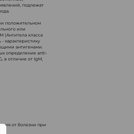
оявлений, подлежат
ода.
при положительном
ельного или
gM (Антитела класса
ь - характеристику
ующими антигенами.
ых определение anti-
 в отличие от IgM,
ения от болезни при
.