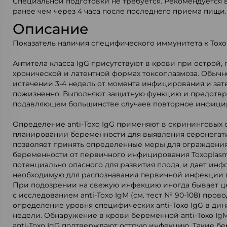
Специальной подготовки не требуется. Рекомендуется 
ранее чем через 4 часа после последнего приема пищи.
Описание
Показатель наличия специфического иммунитета к Toxo
Антитела класса IgG присутствуют в крови при острой, 
хронической и латентной формах токсоплазмоза. Обыч
истечении 3-4 недель от момента инфицирования и за
пожизненно. Выполняют защитную функцию и предотв
подавляющем большинстве случаев повторное инфици
Определение anti-Toxo IgG применяют в скрининговых 
планировании беременности для выявления серонегат
позволяет принять определенные меры для ограждения
беременности от первичного инфицирования Toxoplasma
потенциально опасного для развития плода, и дает ин
необходимую для распознавания первичной инфекции 
При подозрении на свежую инфекцию иногда бывает ц
с исследованием anti-Toxo IgM (см. тест № 90-108) про
определение уровня специфических anti-Toxo IgG в дин
недели. Обнаружение в крови беременной anti-Toxo Ig
anti-Toxo IgG подтверждают острую инфекцию. Такие б