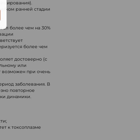
фицирования).
изнаком ранней стадии
тел более чем на 30%
ивации
ветствует
ризуется более чем
оляет достоверно (с
ельному или
ат возможен при очень
период заболевания. В
езно повторное
нки динамики.
ти;
ет к токсоплазме