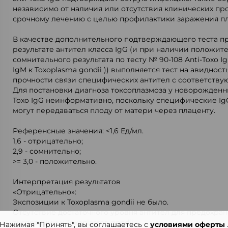
независимо от наличия или отсутствия клинических пр
срочному лечению с целью профилактики заражения пл
В качестве дополнительного подтверждающего теста 
результате антител класса IgG (и при наличии положит
сомнительного результата по тесту № 90-108 Anti-Toxo I
IgM к Toxoplasma gondii )) выполняется тест на авидност
прочности связи специфических антител с соответств
Для постановки диагноза токсоплазмоза у новорожденн
Toxo IgG неинформативно, поскольку специфические IgG,
могут передаваться плоду от матери через плаценту.
Референсные значения: <1,6 Ед/мл.
1,6 - отрицательно;
2,9 - сомнительно;
>= 3,0 - положительно.
Интерпретация результатов
«Отрицательно»:
Экспозиции к Toxoplasma gondii не было.
Отсутствие достаточного уровня антител для предохран
экспозиции к Toxoplasma gondii.
Нажимая "Принять", вы соглашаетесь с
условиями оферты