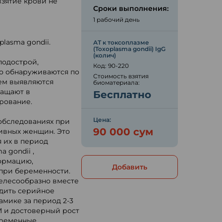
взятие крови не
Сроки выполнения:
1 рабочий день
plasma gondii.
АТ к токсоплазме
(Toxoplasma gondii) IgG
(колич)
подострой,
Код: 90-220
но обнаруживаются по
Стоимость взятия
тем выявляются
биоматериала:
ращают в
Бесплатно
рование.
Цена:
обследованиях при
90 000 сум
ивных женщин. Это
 их в период
 gondii ,
формацию,
Добавить
при беременности.
елесообразно вместе
водить серийное
амике за период 2-3
M и достоверный рост
еременные,