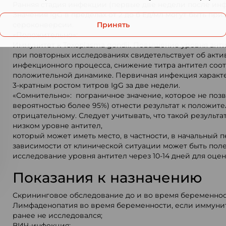
Ранняя стадия инфекции (первые две недели после ин
Значения IgG в пределах от 2 до б Ед/мл могут быть пр
Принять
сероконверсии.
«Положительно»:
Иммунитет к Toxoplasma gondii. Повышение уровня анти
при повторных исследованиях свидетельствует об акт
инфекционного процесса, снижение титра антител соот
положительной динамике. Первичная инфекция характе
3-кратным ростом титров IgG за две недели.
«Сомнительно»: пограничное значение, которое не позв
вероятностью более 95%) отнести результат к положит
отрицательному. Следует учитывать, что такой результ
низком уровне антител,
который может иметь место, в частности, в начальный 
зависимости от клинической ситуации может быть пол
исследование уровня антител через 10-14 дней для оце
Показания к назначению
Скрининговое обследование до и во время беременнос
Лимфаденопатия во время беременности, если иммунит
ранее не исследовался;
ВИЧ-инфекция;