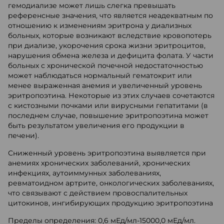
гемодиализе может лишь слегка превышать
референсные значения, что является неадекватным по
отношению к изменениям эритрона у диализных
больных, которые возникают вследствие кровопотерь
при диализе, укорочения срока жизни эритроцитов,
нарушения обмена железа и дефицита фолата. У части
больных с хронической почечной недостаточностью
может наблюдаться нормальный гематокрит или
менее выраженная анемия и увеличенный уровень
эритропоэтина. Некоторые из этих случаев сочетаются
с кистозными почками или вирусными гепатитами (в
последнем случае, повышение эритропоэтина может
быть результатом увеличения его продукции в
печени).
Сниженный уровень эритропоэтина выявляется при
анемиях хронических заболеваний, хронических
инфекциях, аутоиммунных заболеваниях,
ревматоидном артрите, онкологических заболеваниях,
что связывают с действием провоспалительных
цитокинов, ингибирующих продукцию эритропоэтина
Пределы определения: 0,6 мЕд/мл-15000,0 мЕд/мл.