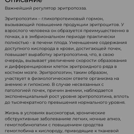
Важнейший регулятор эритропоэза.
Эритропоэтин – гликопротеиновый гормон,
вызывающий повышение продукции эритроцитов. У
взрослого человека он образуется преимущественно в
почках, а в эмбриональном периоде практически
полностью - в печени плода. Уменьшение содержания
доступного кислорода в крови, достигающей почек,
повышает выработку эритропоэтина, что, в свою
очередь, вызывает увеличение скорости образования
и дифференцировки клеток эритроидного ряда в
костном мозге. Эритропоэтин, таким образом,
участвует в физиологическом ответе организма на
анемию и гипоксию. В случае несвязанных с
патологией почек, причин анемии, наблюдается
экспоненциальный рост уровня эритропоэтина, вплоть
до тысячекратного превышения нормального уровня.
Жизнь в условиях высокогорья, хронические
обструктивные заболеванияе легких, ночные апноэ,
гемоглобинопатии с повышением сродства
гемоглобина к кислороду, приводящие к тканевой