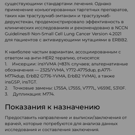
существующими стандартами лечения. Однако
применение конъюгированных таргетных препаратов,
таких как трастузумаб-эмтанзин и трастузумаб-
дерукстекан, продемонстрировало эффективность в
клинических исследованиях и рекомендовано в NCCN
Guidelines® Non-Small Cell Lung Cancer Version 4.2021
для пациентов с активирующими мутациями в ERBB2.
К наиболее частым вариантам, ассоциированным с
ответом на анти-HER2 терапию, относятся:
1. Инсерции: insYVMA (≈83% случаев; альтернативные
обозначения — 2325/YVMA, Y772-A775dup, p.A771-
M774dup, ErbB2 G776-YVMA, ErbB2 YVMA), а также
insGSP, insTGT.
2. Точковые замены: L755A, L755S, V777L, V659E, S310F.
3. Дупликация: M774.
Показания к назначению
Предоставить направление и выписки/заключения от
врачей, которые потребуются для анализа данных
исследования и составления заключения.