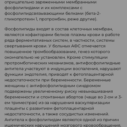
отрицательно заряженными мембранными
фосфолипидами и их комплексами с
фосфолипидсвязывающими белками (бета-2-
гликопротеин 1, протромбин, реже другие).
Фосфолипиды входят в состав клеточных мембран,
являются кофакторами белков плазмы крови в работе
ряда ферментативных систем, в частности, системы
свертывания крови. У больных АФС отмечается
повышенное тромбообразование, генез которого
окончательно не установлен. Кроме стимуляции
протромботических механизмов, антифосфолипидные
антитела участвуют в индукции воспаления, нарушают
функции эндотелия, приводят к фетоплацентарной
недостаточности при беременности. Беременные
женщины с антифосфолипидным синдромом
подвержены увеличенному риску невынашивания
беременности и спонтанных абортов (чаще во 2-ом и 3-
ем триместрах) из-за нарушения васкуляризации
плаценты с развитием фетоплацентарной
недостаточности, а также сосудистых изменений.
Антитела к фосфолипидам являются одной из причин
ишемических нарушений мозгового кровообращения,