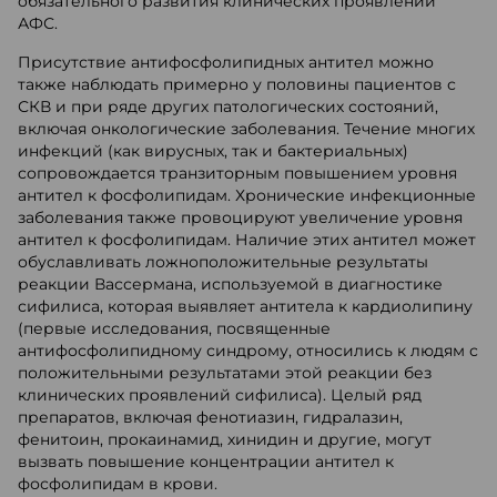
обязательного развития клинических проявлений
АФС.
Присутствие антифосфолипидных антител можно
также наблюдать примерно у половины пациентов с
СКВ и при ряде других патологических состояний,
включая онкологические заболевания. Течение многих
инфекций (как вирусных, так и бактериальных)
сопровождается транзиторным повышением уровня
антител к фосфолипидам. Хронические инфекционные
заболевания также провоцируют увеличение уровня
антител к фосфолипидам. Наличие этих антител может
обуславливать ложноположительные результаты
реакции Вассермана, используемой в диагностике
сифилиса, которая выявляет антитела к кардиолипину
(первые исследования, посвященные
антифосфолипидному синдрому, относились к людям с
положительными результатами этой реакции без
клинических проявлений сифилиса). Целый ряд
препаратов, включая фенотиазин, гидралазин,
фенитоин, прокаинамид, хинидин и другие, могут
вызвать повышение концентрации антител к
фосфолипидам в крови.