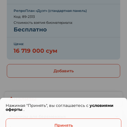
РепроПлан «Дуэт» (стандартная панель)
Код: 89-2313
Стоимость взятия биоматериала:
Бесплатно
Цена:
16 719 000 сум
Добавить
Анализы
Нажимая "Принять", вы соглашаетесь с
условиями
оферты
.
Анализы для беременных
Принять