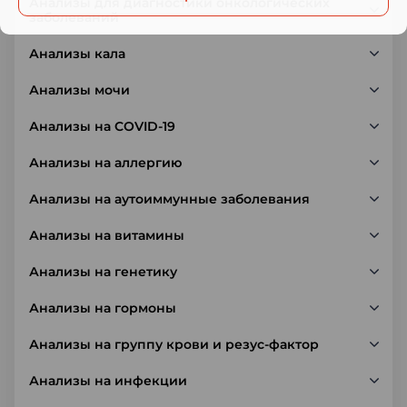
Анализы для диагностики онкологических
заболеваний
Анализы кала
Анализы мочи
Анализы на COVID-19
Анализы на аллергию
Анализы на аутоиммунные заболевания
Анализы на витамины
Анализы на генетику
Анализы на гормоны
Анализы на группу крови и резус-фактор
Анализы на инфекции