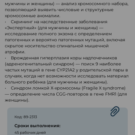
мужчины и женщины) — анализ хромосомного набора,
позволяющий выявить числовые и структурные
хромосомные аномалии.
• Скрининг на наследственные заболевания
«Экспертный» (для мужчины и женщины) —
исследование полного экзома с определением
патогенных и вероятно патогенных мутаций, включая
скрытое носительство спинальной мышечной
атрофии.
• Врожденная гиперплазия коры надпочечников
(адреногенитальный синдром) — поиск 9 наиболее
частых мутаций в гене CYP21A2 у родительской пары в
случаях, когда нет возможности исследовать материал
больного ребёнка (для мужчины и женщины).
• Синдром ломкой Х-хромосомы (Fragile X syndrome)
— определение числа CGG-повторов в гене FMR1 (для
женщины).
Код: 89-2313
Сроки выполнения:
45 рабочих дней