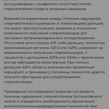
ассоциированы с синдромом отсутствия клеток
сперматогенного ряда в семенных канальцах.
Выявляется корреляция между степенью нарушения
сперматогенеза и размером и локализацией делеций,
что имеет прогностическое значение в отношении
возможности получения сперматозоидов для
программ экстракорпорального оплодотворения.
Отсутствие всего локуса AZF либо делеции, полностью
захватывающие регионы AZFa или AZFb, указывают на
невозможность получения сперматозоидов. У
пациентов с делециями AZFb или AZFb+c практически
всегда наблюдается азооспермия. При полных
делециях AZFc-области клинические проявления
варьируют, и примерно у половины пациентов удается
получить пригодные для оплодотворения
сперматозоиды.
Проведение исследования позволяет установить
причины нарушений сперматогенеза тестикулярного
генеза и определить необходимость применения
вспомогательных репродуктивных технологий при