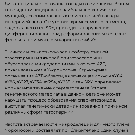
бипотенциального зачатка гонады в семенники. В этом
гене идентифицировано наибольшее количество
мутаций, ассоциированных с дисгенезией гонад и
инверсией пола. Отсутствие хромосомного сегмента,
содержащего ген SRY, приводит к нарушению
дифференцировки гонад с формированием женского
фенотипа при мужском кариотипе 46,XY.
Значительная часть случаев необструктивной
азооспермии и тяжелой олигозооспермии
обусловлена микроделециями в локусе AZF,
локализованном в Y-хромосоме. Структурная
организация AZF-области, включающая локусы sY84,
sY86, sY127, sY134, sY254, sY255 и ген SRY, определяет
нормальное течение сперматогенеза. Утрата
генетического материала в данном регионе может
нарушать процесс образования сперматозоидов,
выступая генетически детерминированной причиной
различных форм патоспермии.
Частота встречаемости микроделеций длинного плеча
Y-хромосомы составляет приблизительно один случай