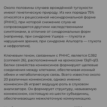
Около половины случаев врождённой тугоухости
имеют генетическую природу. Из них порядка 75%
относятся к рецессивной несиндромальной форме
(РННС), при которой снижение слуха не
сопровождается другими наследственными
симптомами, в отличие от синдромальных форм
(например, при синдроме Ушера — глухота и
нарушения зрения, при синдроме Альпорта — глухота
и нефропатия).
Ключевым геном, связанным с РННС, является GJB2
(connexin 26), расположенный на хромосоме 13q11-q13.
Белки семейства коннексинов формируют щелевые
соединения между клетками, обеспечивая ионный
обмен и метаболическую связь. Всего известно около
20 различных коннексинов, однако именно
коннексин-26 играет ведущую роль в слуховом
анализаторе. Он формирует структуру, называемую
коннексоном, состоящую из шести субъединиц,
обеспечивающих межклеточную коммуникацию.