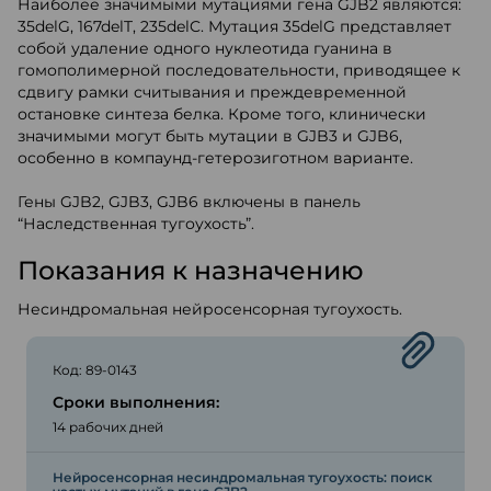
Наиболее значимыми мутациями гена GJB2 являются:
35delG, 167delT, 235delC. Мутация 35delG представляет
собой удаление одного нуклеотида гуанина в
гомополимерной последовательности, приводящее к
сдвигу рамки считывания и преждевременной
остановке синтеза белка. Кроме того, клинически
значимыми могут быть мутации в GJB3 и GJB6,
особенно в компаунд-гетерозиготном варианте.
Гены GJB2, GJB3, GJB6 включены в панель
“Наследственная тугоухость”.
Показания к назначению
Несиндромальная нейросенсорная тугоухость.
Код: 89-0143
Сроки выполнения:
14 рабочих дней
Нейросенсорная несиндромальная тугоухость: поиск