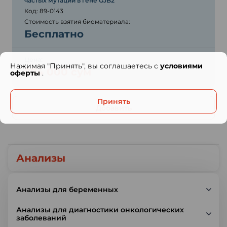
частых мутаций в гене GJB2
Код: 89-0143
Стоимость взятия биоматериала:
Бесплатно
Цена:
Нажимая "Принять", вы соглашаетесь с
условиями
974 000 сум
оферты
.
Принять
Добавить
Анализы
Анализы для беременных
Анализы для диагностики онкологических
заболеваний