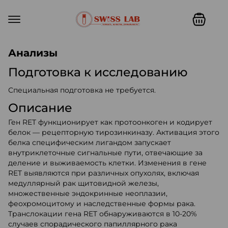
Swiss lab. Точность, качество,
Анализы
Подготовка к исследованию
Специальная подготовка не требуется.
Описание
Ген RET функционирует как протоонкоген и кодирует
белок — рецепторную тирозинкиназу. Активация этого
белка специфическим лигандом запускает
внутриклеточные сигнальные пути, отвечающие за
деление и выживаемость клетки. Изменения в гене
RET выявляются при различных опухолях, включая
медуллярный рак щитовидной железы,
множественные эндокринные неоплазии,
феохромоцитому и наследственные формы рака.
Транслокации гена RET обнаруживаются в 10-20%
случаев спорадического папиллярного рака