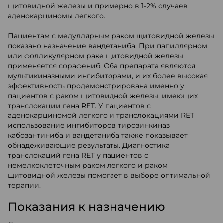
щитовидной железы и примерно в 1-2% случаев
аденокарциномы легкого.
Пациентам с медуллярным раком щитовидной железы
показано назначение вандетаниба. При папиллярном
или фолликулярном раке щитовидной железы
применяется сорафениб. Оба препарата являются
мультикиназными ингибиторами, и их более высокая
эффективность продемонстрирована именно у
пациентов с раком щитовидной железы, имеющих
транслокации гена RET. У пациентов с
аденокарциномой легкого и транслокациями RET
использование ингибиторов тирозинкиназ
кабозантиниба и вандетаниба также показывает
обнадеживающие результаты. Диагностика
транслокаций гена RET у пациентов с
немелкоклеточным раком легкого и раком
щитовидной железы помогает в выборе оптимальной
терапии.
Показания к назначению