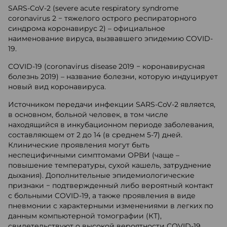
SARS-CoV-2 (severe acute respiratory syndrome
coronavirus 2 − тяжелого острого респираторного
синдрома коронавирус 2) – официальное
наименование вируса, вызвавшего эпидемию COVID-
19.
COVID-19 (coronavirus disease 2019 − коронавирусная
болезнь 2019) – название болезни, которую индуцирует
новый вид коронавируса.
Источником передачи инфекции SARS-CoV-2 является,
в основном, больной человек, в том числе
находящийся в инкубационном периоде заболевания,
составляющем от 2 до 14 (в среднем 5-7) дней.
Клинические проявления могут быть
неспецифичными симптомами ОРВИ (чаще –
повышение температуры, сухой кашель, затруднение
дыхания). Дополнительные эпидемиологические
признаки − подтвержденный либо вероятный контакт
с больными COVID-19, а также проявления в виде
пневмонии с характерными изменениями в легких по
данным компьютерной томографии (КТ),
свидетельствуют о высокой вероятности COVID-19.