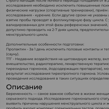
Строго натощак после ночного периода голодания от 8 д
исследования необходимо исключить повышенные пси
физические нагрузки (спортивные тренировки), приём а
исследования - курение. Если другие сроки не указаны
взятие пробы проводят в фолликулярную фазу цикла. С
валидированных для этой фазы референсных значений,
допустимо проводить на 2-7 днях цикла, предпочтительн
менструального цикла.
Дополнительные особенности подготовки:
Пролактин - За 1 день исключить половые контакты и т
(сауну).
ТТГ - Недавние воздействия на щитовидную железу, вк
вмешательство, радиотерапию, лекарственную терапию 
тиреоидных гормонов, йодсодержащих препаратов), мог
результат исследования тиреотропного гормона. Услов
проведения исследования в таких ситуациях определяе
Описание
Беременность — самое важное событие в жизни женщ
серьезного подхода. Исследование гормонального стат
выявить причины нарушения менструального цикла и ж
профиль входит комплекс гормональных тестов, позво