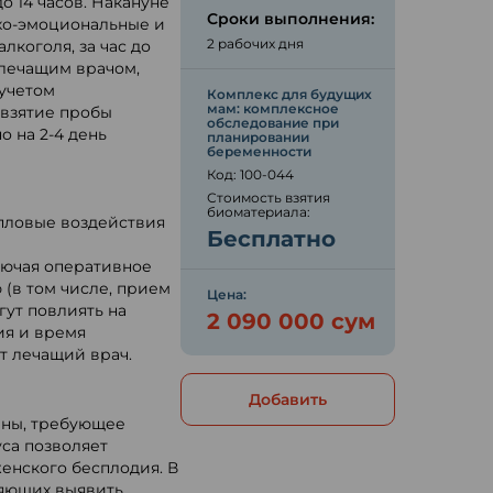
о 14 часов. Накануне
Сроки выполнения:
хо-эмоциональные и
2 рабочих дня
лкоголя, за час до
 лечащим врачом,
 учетом
Комплекс для будущих
мам: комплексное
 взятие пробы
обследование при
о на 2-4 день
планировании
беременности
Код: 100-044
Стоимость взятия
биоматериала:
епловые воздействия
Бесплатно
лючая оперативное
(в том числе, прием
Цена:
ут повлиять на
2 090 000 сум
ия и время
т лечащий врач.
Добавить
ины, требующее
уса позволяет
енского бесплодия. В
ляющих выявить