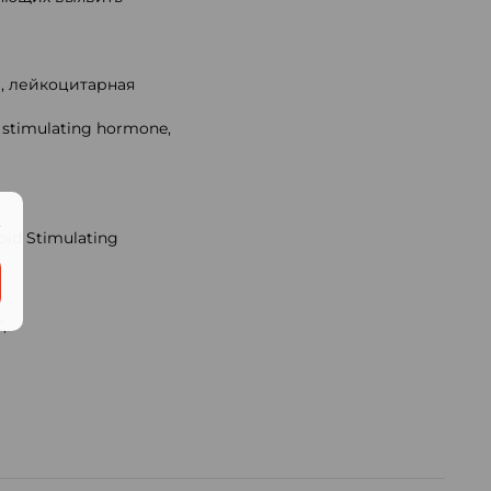
, лейкоцитарная
stimulating hormone,
.
oid Stimulating
,