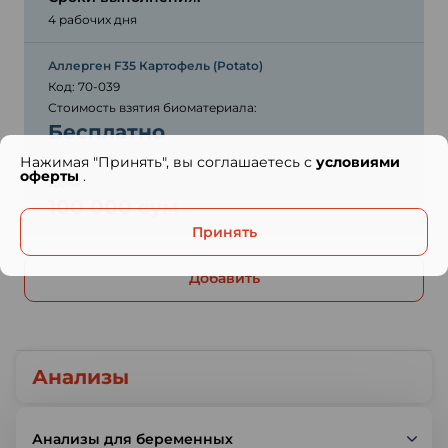
4 рабочих дня
Аллерген F35 Картофель (Potato)
Код: 70-039
Стоимость взятия биоматериала:
Бесплатно
Нажимая "Принять", вы соглашаетесь с
условиями
оферты
.
Цена:
100 000 сум
Принять
Добавить
Анализы
Анализы для беременных