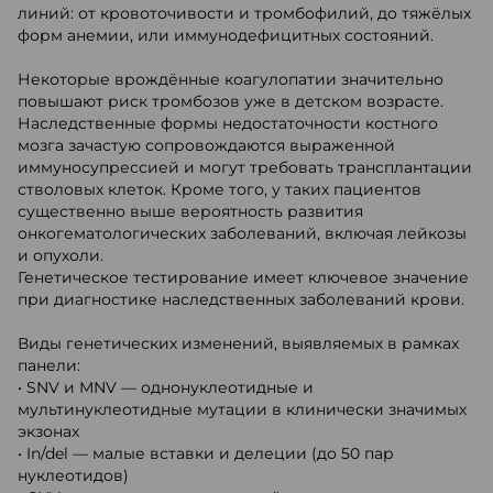
линий: от кровоточивости и тромбофилий, до тяжёлых
форм анемии, или иммунодефицитных состояний.
Некоторые врождённые коагулопатии значительно
повышают риск тромбозов уже в детском возрасте.
Наследственные формы недостаточности костного
мозга зачастую сопровождаются выраженной
иммуносупрессией и могут требовать трансплантации
стволовых клеток. Кроме того, у таких пациентов
существенно выше вероятность развития
онкогематологических заболеваний, включая лейкозы
и опухоли.
Генетическое тестирование имеет ключевое значение
при диагностике наследственных заболеваний крови.
Виды генетических изменений, выявляемых в рамках
панели:
• SNV и MNV — однонуклеотидные и
мультинуклеотидные мутации в клинически значимых
экзонах
• In/del — малые вставки и делеции (до 50 пар
нуклеотидов)