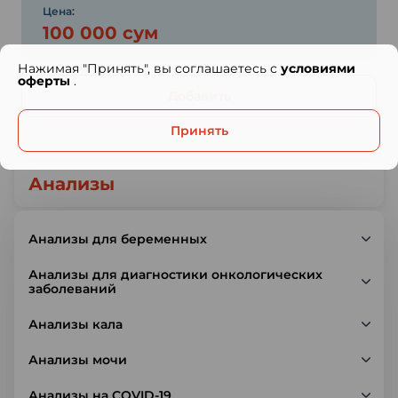
Цена:
100 000 сум
Нажимая "Принять", вы соглашаетесь с
условиями
оферты
.
Добавить
Принять
Анализы
Анализы для беременных
Анализы для диагностики онкологических
заболеваний
Анализы кала
Анализы мочи
Анализы на COVID-19