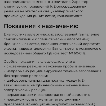
накапливаются компоненты эпителия. Характер
клинических проявлений IgE-опосредованных
реакций на эпителий овец - аллергического
происхождения ринит, астма, конъюнктивит.
Показания к назначению
Диагностика аллергических заболеваний (выявление
сенсибилизации к специфическим аллергенам):
бронхиальная астма, поллиноз, атопический дерматит,
экзема, пищевая аллергия. Выполняется в комплексе с
исследованием общего IgE (см. тест № 60-011).
Особые показания в следующих случаях:
• системные реакции на кожные пробы в анамнезе;
• непрерывно рецидивирующее течение заболевания
без периодов ремиссии;
• дифференциальная диагностика между IgE-
зависимыми и не IgE-зависимыми механизмами
аллергических реакций;
• дермографизм и распространенный дерматит;
• невозможность отмены антигистаминных
препаратов, влияющих на результаты кожных проб;