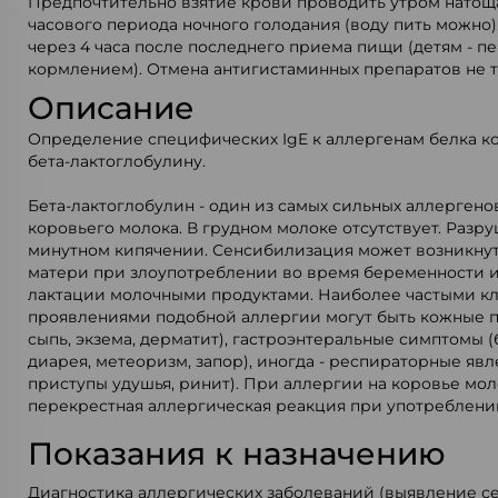
Предпочтительно взятие крови проводить утром натощак
часового периода ночного голодания (воду пить можно)
через 4 часа после последнего приема пищи (детям - 
кормлением). Отмена антигистаминных препаратов не т
Описание
Определение специфических IgE к аллергенам белка ко
бета-лактоглобулину.
Бета-лактоглобулин - один из самых сильных аллергено
коровьего молока. В грудном молоке отсутствует. Разру
минутном кипячении. Сенсибилизация может возникнут
матери при злоупотреблении во время беременности 
лактации молочными продуктами. Наиболее частыми к
проявлениями подобной аллергии могут быть кожные п
сыпь, экзема, дерматит), гастроэнтеральные симптомы (
диарея, метеоризм, запор), иногда - респираторные явл
приступы удушья, ринит). При аллергии на коровье мо
перекрестная аллергическая реакция при употреблени
Показания к назначению
Диагностика аллергических заболеваний (выявление с