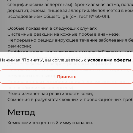
специфическим аллергенам): бронхиальная астма, полл
дерматит, экзема, пищевая аллергия. Выполняется в ко
исследованием общего IgE (см. тест № 60-011).
Особые показания в следующих случаях:
Системные реакции на кожные пробы в анамнезе;
Непрерывно рецидивирующее течение заболевания бе
ремиссии;
Дифференциальная диагностика между IgE-зависимыми 
зависимыми механизмами аллергических реакций;
Нажимая "Принять", вы соглашаетесь с
условиями оферты
Дермографизм и распространенный дерматит;
Невозможность отмены антигистаминных препаратов, 
результаты кожных проб;
Принять
Поливалентная сенсибилизация (невозможность поста
все необходимые аллергены);
Резко измененная реактивность кожи;
Сомнения в результатах кожных и провокационных проб
Метод
Хемилюминесцентный иммуноанализ.