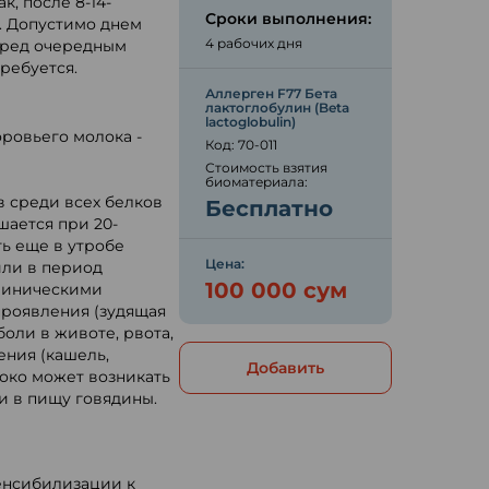
, после 8-14-
Сроки выполнения:
. Допустимо днем
4 рабочих дня
перед очередным
ребуется.
Аллерген F77 Бета
лактоглобулин (Beta
lactoglobulin)
ровьего молока -
Код: 70-011
Стоимость взятия
биоматериала:
в среди всех белков
Бесплатно
шается при 20-
ь еще в утробе
Цена:
или в период
100 000 сум
линическими
роявления (зудящая
боли в животе, рвота,
ения (кашель,
Добавить
локо может возникать
и в пищу говядины.
енсибилизации к