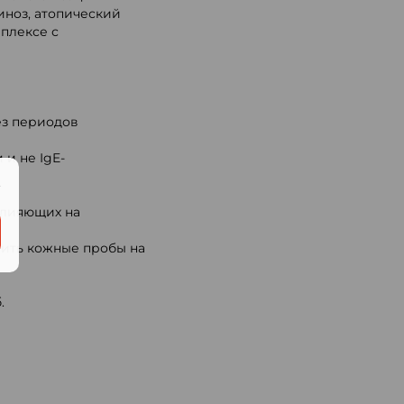
иноз, атопический
мплексе с
з периодов
и не IgE-
.
влияющих на
вить кожные пробы на
.