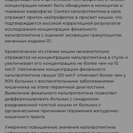
концентрации может быть обнаружен в моноцитах и
тканевых макрофагах. Синтез кальпротектина в кале
отражает приток нейтрофилов в просвет кишки, что
подтверждается высокой корреляцией результатов
исследования концентрации фекального
кальпротектина с оценкой экскреции гранулоцитов,
меченных индием-111.
Кровотечение из стенки кишки незначительно
отражается на концентрации кальпротектина в стуле и
увеличивает его концентрацию не более чем на 10
мкг/г. Увеличение концентрации фекального
кальпротектина свыше 120 мкг/г отмечают более чем у
90% больных с воспалительными заболеваниями
кишечника на этапе первичной диагностики.
Выявление фекального кальпротектина позволяет
дифференцировать больных с синдромом
раздраженной толстой кишки от больных с
органическими причинами поражения желудочно-
кишечного тракта.
Умеренно повышенные значения кальпротектина