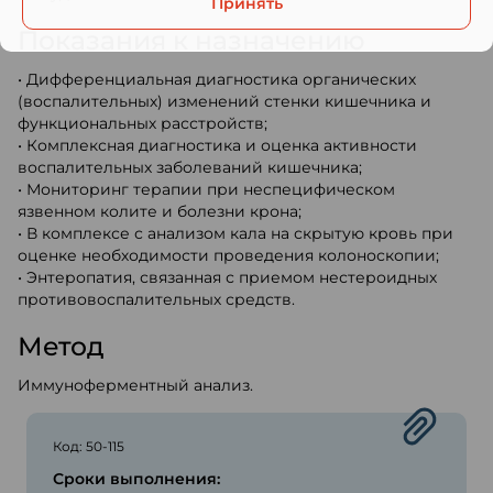
Принять
Показания к назначению
• Дифференциальная диагностика органических
(воспалительных) изменений стенки кишечника и
функциональных расстройств;
• Комплексная диагностика и оценка активности
воспалительных заболеваний кишечника;
• Мониторинг терапии при неспецифическом
язвенном колите и болезни крона;
• В комплексе с анализом кала на скрытую кровь при
оценке необходимости проведения колоноскопии;
• Энтеропатия, связанная с приемом нестероидных
противовоспалительных средств.
Метод
Иммуноферментный анализ.
Код: 50-115
Сроки выполнения: