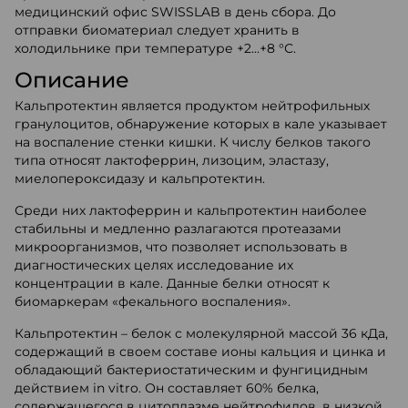
медицинский офис SWISSLAB в день сбора. До
отправки биоматериал следует хранить в
холодильнике при температуре +2...+8 °С.
Описание
Кальпротектин является продуктом нейтрофильных
гранулоцитов, обнаружение которых в кале указывает
на воспаление стенки кишки. К числу белков такого
типа относят лактоферрин, лизоцим, эластазу,
миелопероксидазу и кальпротектин.
Среди них лактоферрин и кальпротектин наиболее
стабильны и медленно разлагаются протеазами
микроорганизмов, что позволяет использовать в
диагностических целях исследование их
концентрации в кале. Данные белки относят к
биомаркерам «фекального воспаления».
Кальпротектин – белок с молекулярной массой 36 кДa,
содержащий в своем составе ионы кальция и цинка и
обладающий бактериостатическим и фунгицидным
действием in vitro. Он составляет 60% белка,
содержащегося в цитоплазме нейтрофилов, в низкой