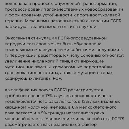
вовлечена в процессы опухолевой трансформации,
прогрессирования злокачественных новообразований
и формирования устойчивости к противоопухолевой
терапии. Механизмы патологической активации FGFR
варьируют в зависимости от типа опухоли.
Онкогенная стимуляция FGFR-опосредованной
передачи сигналов может быть обусловлена
несколькими молекулярными событиями, ведущими к
гиперфункции рецептора. К числу основных относятся:
увеличение числа копий гена, активирующие
мутационные замены, хромосомные перестройки
транслокационного типа, а также мутации в генах,
кодирующих лиганды FGF.
Амплификация локуса FGFR1 регистрируется
приблизительно в 17% случаев плоскоклеточного
немелкоклеточного рака легкого, в 15% люминальных
карцином молочной железы, в 6% мелкоклеточного
рака легкого и в 5% трижды негативного рака
молочной железы. Увеличение числа копий гена FGFR1
рассматривается как независимый фактор