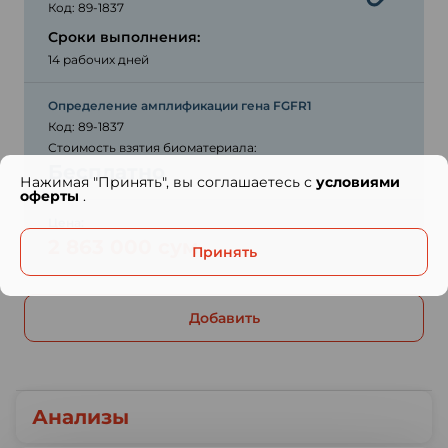
Код: 89-1837
Сроки выполнения:
14 рабочих дней
Определение амплификации гена FGFR1
Код: 89-1837
Стоимость взятия биоматериала:
Бесплатно
Нажимая "Принять", вы соглашаетесь с
условиями
оферты
.
Цена:
2 863 000 сум
Принять
Добавить
Анализы