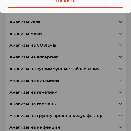
Принять
Анализы для диагностики онкологических
заболеваний
Анализы кала
Анализы мочи
Анализы на COVID-19
Анализы на аллергию
Анализы на аутоиммунные заболевания
Анализы на витамины
Анализы на генетику
Анализы на гормоны
Анализы на группу крови и резус-фактор
Анализы на инфекции