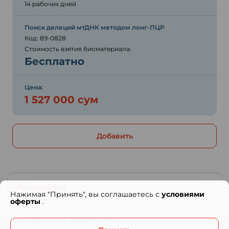
14 рабочих дней
Поиск делеций мтДНК методом лонг-ПЦР
Код: 89-0828
Стоимость взятия биоматериала:
Бесплатно
Цена:
1 527 000 сум
Добавить
Анализы
Нажимая "Принять", вы соглашаетесь с
условиями
оферты
.
Анализы для беременных