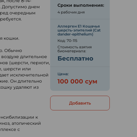
, после 8-14-
Сроки выполнения:
. Допустимо днем
4 рабочих дня
перед очередным
ребуется.
Аллерген E1 Кошачья
шерсть-эпителий (Cat
dander-epithelium)
я кошки.
Код: 70-115
Стоимость взятия
ю. Обычно
биоматериала:
 воздухе длительное
Бесплатно
нов (шерсти, перхоти,
е, шерсти или
Цена:
адает исключительной
100 000 сум
кие. Он длительно
кошку удаляют из
Добавить
енсибилизации к
иноз, атопический
мплексе с