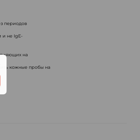
з периодов
и не IgE-
влияющих на
.
вить кожные пробы на
.