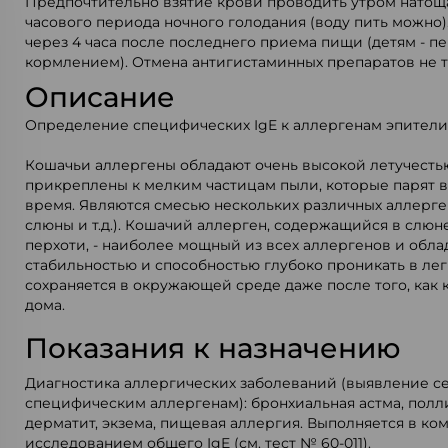
Предпочтительно взятие крови проводить утром натощак
часового периода ночного голодания (воду пить можно)
через 4 часа после последнего приема пищи (детям - 
кормлением). Отмена антигистаминных препаратов не т
Описание
Определение специфических IgE к аллергенам эпители
Кошачьи аллергены обладают очень высокой летучесть
прикреплены к мелким частицам пыли, которые парят в
время. Являются смесью нескольких различных аллерге
слюны и т.д.). Кошачий аллерген, содержащийся в слюн
перхоти, - наиболее мощный из всех аллергенов и обл
стабильностью и способностью глубоко проникать в лег
сохраняется в окружающей среде даже после того, как 
дома.
Показания к назначению
Диагностика аллергических заболеваний (выявление с
специфическим аллергенам): бронхиальная астма, полл
дерматит, экзема, пищевая аллергия. Выполняется в ко
исследованием общего IgE (см. тест № 60-011).