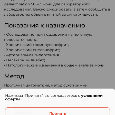
делают забор 50 мл мочи для лабораторного
исследования. Важно фиксировать, а затем сообщить в
лабораторию объем выпитой за сутки жидкости.
Показания к назначению
• Обследование при подозрении на почечную
недостаточность;
• Хронический гломерулонефрит;
• Хронический пиелонефрит;
• Артериальная гипертензия;
• Несахарный диабет;
• Патологические изменения в общем анализе мочи.
Метод
Проточная цитометрия, метод сухой химии.
Нажимая "Принять", вы соглашаетесь с
условиями
оферты
.
Код: 10-015
Сроки выполнения:
1 рабочий день
Принять