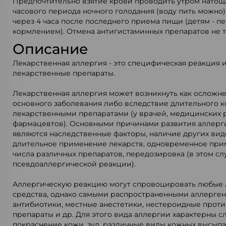
Предпочтительно взятие крови проводить утром натощак
часового периода ночного голодания (воду пить можно)
через 4 часа после последнего приема пищи (детям - 
кормлением). Отмена антигистаминных препаратов не т
Описание
Лекарственная аллергия - это специфическая реакция
лекарственные препараты.
Лекарственная аллергия может возникнуть как осложн
основного заболевания либо вследствие длительного ко
лекарственными препаратами (у врачей, медицинских 
фармацевтов). Основными причинами развития аллерг
являются наследственные факторы, наличие других вид
длительное применение лекарств, одновременное пр
числа различных препаратов, передозировка (в этом сл
псевдоаллергической реакции).
Аллергическую реакцию могут спровоцировать любые
средства, однако самыми распространенными аллерге
антибиотики, местные анестетики, нестероидные прот
препараты и др. Для этого вида аллергии характерны 
покраснение кожи, зуд, различные виды кожных высып