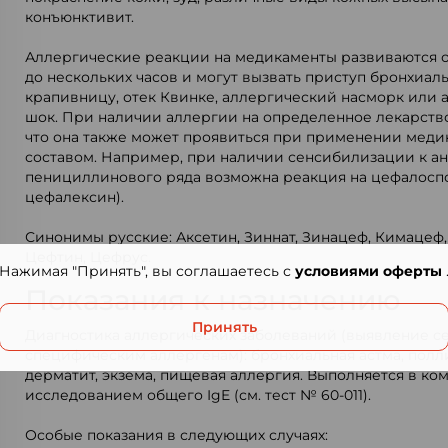
конъюнктивит.
Аллергические реакции на медикаменты развиваются о
до нескольких часов и могут вызвать приступ бронхиал
крапивницу, отек Квинке, аллергический насморк или
шок. При наличии аллергии на определенное лекарство
что она также может проявиться при применении меди
составом. Например, при наличии сенсибилизации к а
пенициллинового ряда возможна реакция на цефалосп
цефалексин).
Синонимы русские: Аксетин, Зиннат, Зинацеф, Кимацеф,
Цефтин, Цефрус.
Нажимая "Принять", вы соглашаетесь с
условиями оферты
Показания к назначению
Принять
Диагностика аллергических заболеваний (выявление с
специфическим аллергенам): бронхиальная астма, полл
дерматит, экзема, пищевая аллергия. Выполняется в ко
исследованием общего IgE (см. тест № 60-011).
Особые показания в следующих случаях: