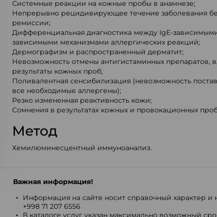
Системные реакции на кожные пробы в анамнезе;
Непрерывно рецидивирующее течение заболевания бе
ремиссии;
Дифференциальная диагностика между IgE-зависимыми 
зависимыми механизмами аллергических реакций;
Дермографизм и распространенный дерматит;
Невозможность отмены антигистаминных препаратов, 
результаты кожных проб;
Поливалентная сенсибилизация (невозможность поста
все необходимые аллергены);
Резко измененная реактивность кожи;
Сомнения в результатах кожных и провокационных проб
Метод
Хемилюминесцентный иммуноанализ.
Важная информация!
Информация на сайте носит справочный характер и н
+998 71 207 6556
В каталоге услуг указан максимально возможный срок