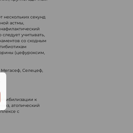
т нескольких секунд
ьной астмы,
 анафилактический
 следует учитывать,
каментов со сходным
нтибиотикам
орины (цефуроксим,
 Мегасеф, Селецеф,
.
енсибилизации к
иноз, атопический
мплексе с