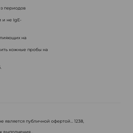
з периодов
и не IgE-
влияющих на
вить кожные пробы на
.
е является публичной офертой...
1238
,
 выполнения...