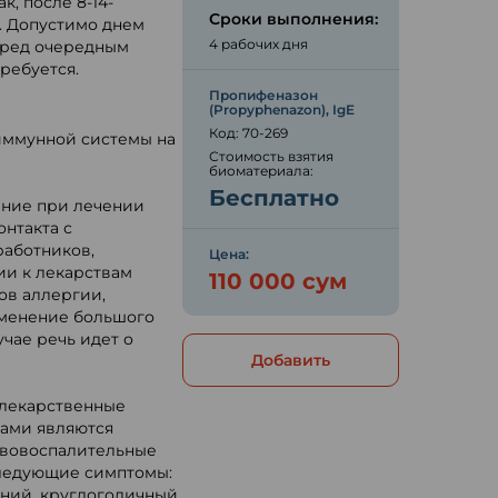
, после 8-14-
Сроки выполнения:
. Допустимо днем
4 рабочих дня
перед очередным
ребуется.
Пропифеназон
(Propyphenazon), IgE
Код: 70-269
 иммунной системы на
Стоимость взятия
биоматериала:
Бесплатно
ение при лечении
нтакта с
работников,
Цена:
ии к лекарствам
110 000 сум
ов аллергии,
именение большого
учае речь идет о
Добавить
 лекарственные
нами являются
ивовоспалительные
следующие симптомы:
аний, круглогодичный