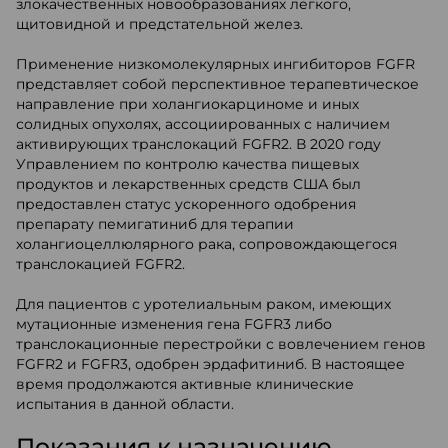
злокачественных новообразованиях легкого,
щитовидной и предстательной желез.
Применение низкомолекулярных ингибиторов FGFR
представляет собой перспективное терапевтическое
направление при холангиокарциноме и иных
солидных опухолях, ассоциированных с наличием
активирующих транслокаций FGFR2. В 2020 году
Управлением по контролю качества пищевых
продуктов и лекарственных средств США был
предоставлен статус ускоренного одобрения
препарату пемигатиниб для терапии
холангиоцеллюлярного рака, сопровождающегося
транслокацией FGFR2.
Для пациентов с уротелиальным раком, имеющих
мутационные изменения гена FGFR3 либо
транслокационные перестройки с вовлечением генов
FGFR2 и FGFR3, одобрен эрдафитиниб. В настоящее
время продолжаются активные клинические
испытания в данной области.
Показания к назначению