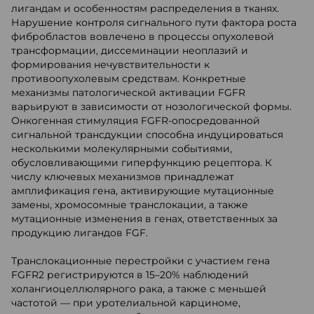
лигандам и особенностям распределения в тканях.
Нарушение контроля сигнального пути фактора роста
фибробластов вовлечено в процессы опухолевой
трансформации, диссеминации неоплазий и
формирования нечувствительности к
противоопухолевым средствам. Конкретные
механизмы патологической активации FGFR
варьируют в зависимости от нозологической формы.
Онкогенная стимуляция FGFR-опосредованной
сигнальной трансдукции способна индуцироваться
несколькими молекулярными событиями,
обусловливающими гиперфункцию рецептора. К
числу ключевых механизмов принадлежат
амплификация гена, активирующие мутационные
замены, хромосомные транслокации, а также
мутационные изменения в генах, ответственных за
продукцию лигандов FGF.
Транслокационные перестройки с участием гена
FGFR2 регистрируются в 15–20% наблюдений
холангиоцеллюлярного рака, а также с меньшей
частотой — при уротелиальной карциноме,