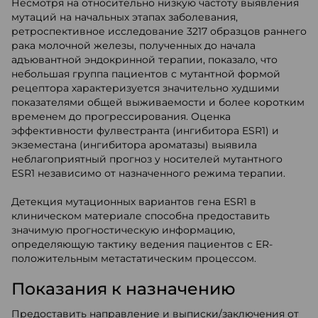
Несмотря на относительно низкую частоту выявления
мутаций на начальных этапах заболевания,
ретроспективное исследование 3217 образцов раннего
рака молочной железы, полученных до начала
адъювантной эндокринной терапии, показало, что
небольшая группа пациентов с мутантной формой
рецептора характеризуется значительно худшими
показателями общей выживаемости и более коротким
временем до прогрессирования. Оценка
эффективности фулвестранта (ингибитора ESR1) и
экземестана (ингибитора ароматазы) выявила
неблагоприятный прогноз у носителей мутантного
ESR1 независимо от назначенного режима терапии.
Детекция мутационных вариантов гена ESR1 в
клиническом материале способна предоставить
значимую прогностическую информацию,
определяющую тактику ведения пациентов с ER-
положительным метастатическим процессом.
Показания к назначению
Предоставить направление и выписки/заключения от