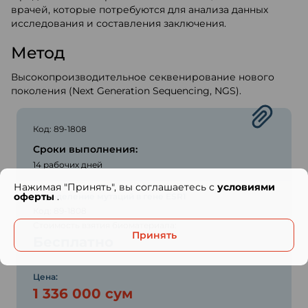
врачей, которые потребуются для анализа данных
исследования и составления заключения.
Метод
Высокопроизводительное секвенирование нового
поколения (Next Generation Sequencing, NGS).
Код: 89-1808
Сроки выполнения:
14 рабочих дней
Нажимая "Принять", вы соглашаетесь с
условиями
оферты
.
Определение мутаций в гене ESR1
Код: 89-1808
Стоимость взятия биоматериала:
Принять
Бесплатно
Цена:
1 336 000 сум